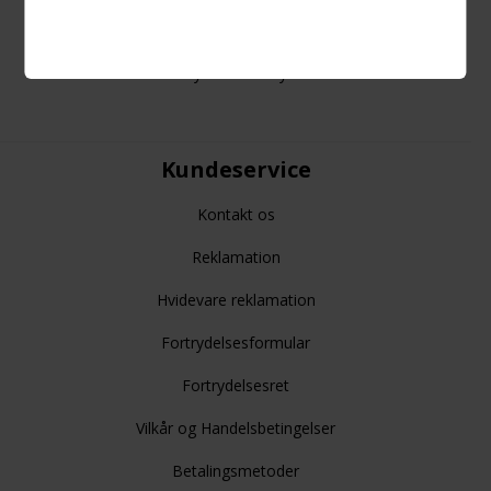
Single Day
Cyber Monday
Kundeservice
Kontakt os
Reklamation
Hvidevare reklamation
Fortrydelsesformular
Fortrydelsesret
Vilkår og Handelsbetingelser
Betalingsmetoder