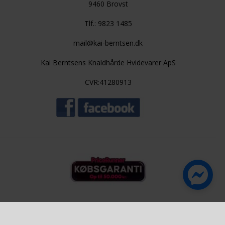
9460 Brovst
Tlf.: 9823 1485
mail@kai-berntsen.dk
Kai Berntsens Knaldhårde Hvidevarer ApS
CVR:41280913