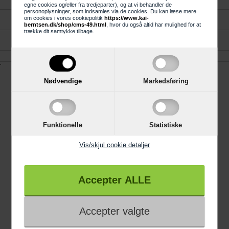
egne cookies og/eller fra tredjeparter), og at vi behandler de
personoplysninger, som indsamles via de cookies. Du kan læse mere
Køkken, Bad og Garderobe
om cookies i vores cookiepolitik
https://www.kai-
berntsen.dk/shop/cms-49.html
, hvor du også altid har mulighed for at
trække dit samtykke tilbage.
Reklamation
.
Nødvendige
Markedsføring
Information
Trustpilot
Funktionelle
Statistiske
4 års garanti
Vis/skjul cookie detaljer
Links
Gode råd
Viden om
Black Friday