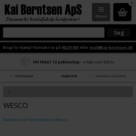
0
Menu
Brug for hjælp? Kontakt os på
98231485
eller
mail@kai-berntsen.dk
FRI FRAGT til pakkeshop
– v/ køb over 600 kr.
WESCO
Mærker
»
Se flere mærker
»
Wesco