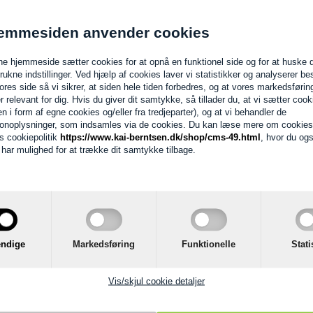
49,00 DKK
emmesiden anvender cookies
mioli Mixology
s - 46,5 cl. 6 stk.
e hjemmeside sætter cookies for at opnå en funktionel side og for at huske 
trukne indstillinger. Ved hjælp af cookies laver vi statistikker og analyserer b
ores side så vi sikrer, at siden hele tiden forbedres, og at vores markedsførin
I KURV
er relevant for dig. Hvis du giver dit samtykke, så tillader du, at vi sætter cook
en i form af egne cookies og/eller fra tredjeparter), og at vi behandler de
onoplysninger, som indsamles via de cookies. Du kan læse mere om cookies
s cookiepolitik
https://www.kai-berntsen.dk/shop/cms-49.html
, hvor du og
d har mulighed for at trække dit samtykke tilbage.
tegner et godt cognac glas?
c glas har en form, der hjælper med at koncentrere duftene, hvilket giver e
r deres fordele:
met glas – Smalt i toppen for at fastholde aromaerne.
– Bred skål, der giver plads til at svinge væsken og frigøre duftstoffer.
ndige
Markedsføring
Funktionelle
Stati
r tykke glas – Tynde glas føles lette og elegante, mens tykkere glas holde
er du cognac bedst
Vis/skjul cookie detaljer
ste ud af din cognac, bør du vælge det rigtige glas og servere den ved de