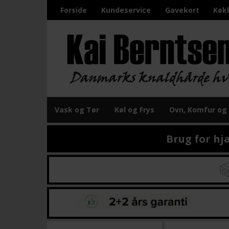
Forside
Kundeservice
Gavekort
Køk
Vask og Tør
Køl og Frys
Ovn, Komfur og
Brug for hj