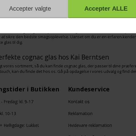
at smagsnuancerne kommer bedst til deres ret. Et godt cognac glas gør en 
r duftene på.
tetsglas fra anerkendte producenter
finder du cognac glas i høj kvalitet fra nogle af de mest anerkendte prod
at sikre den bedste smagsoplevelse. Uanset om du er en erfaren kender el
e glas til dig.
erfekte cognac glas hos Kai Berntsen
gt vores sortiment, så du kan finde cognac glas, der passer til dine præf
touch, kan du finde det hos os. Gå på opdagelse i vores udvalg og find det
gstider i Butikken
Kundeservice
 Fredag: kl. 9-17
Kontakt os
kl. 10-13
Reklamation
 Helligdage: Lukket
Hvidevare reklamation