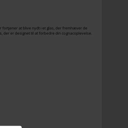
 fortjener at blive nydt i et glas, der fremhæver de
 der er designet til at forbedre din cognacoplevelse.