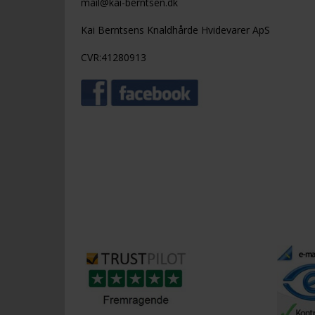
mail@kai-berntsen.dk
Kai Berntsens Knaldhårde Hvidevarer ApS
CVR:41280913