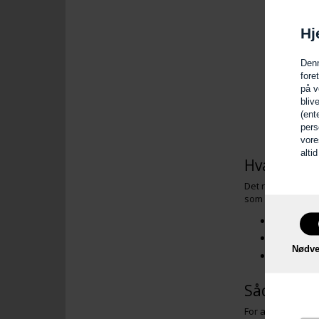
4
Hj
Luigi Bor
Cognacgla
Denn
fore
på v
LÆG 
bliv
(ent
pers
vore
alti
Hvad kende
Det rigtige cogna
som hver især ha
Tulipanfor
Ballonglas 
Nødve
Tynde elle
Sådan nyd
For at få det bed