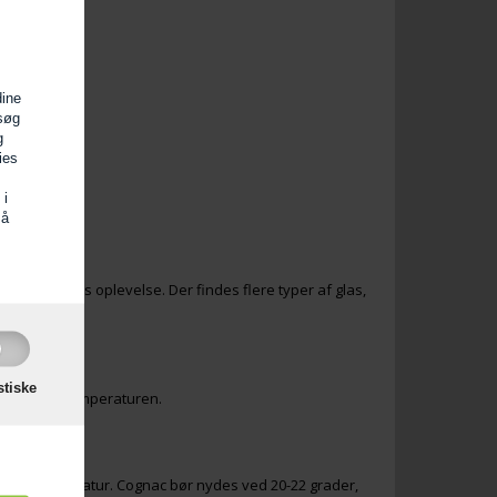
dine
esøg
g
ies
 i
så
n mere intens oplevelse. Der findes flere typer af glas,
stiske
r bedre på temperaturen.
n rette temperatur. Cognac bør nydes ved 20-22 grader,