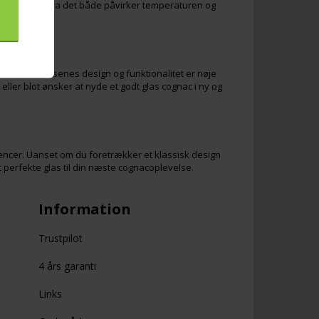
stor forskel, da det både påvirker temperaturen og
ucenter. Glassenes design og funktionalitet er nøje
ler blot ønsker at nyde et godt glas cognac i ny og
erencer. Uanset om du foretrækker et klassisk design
 perfekte glas til din næste cognacoplevelse.
Information
Trustpilot
4 års garanti
Links