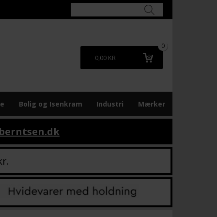
0
0,00 KR
re
Bolig og Isenkram
Industri
Mærker
berntsen.dk
kr.