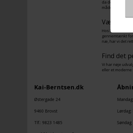
da dette sikrer, 
måden, du opleve
Vælg kvali
Hos Kai Berntsen 
gennemtænkt for 
næ, har vi det rett
Find det p
Vi har nøje udval
eller et moderne 
Kai-Berntsen.dk
Åbnin
Østergade 24
Mandag -
9460 Brovst
Lørdag: 
Tlf.: 9823 1485
Søndag +