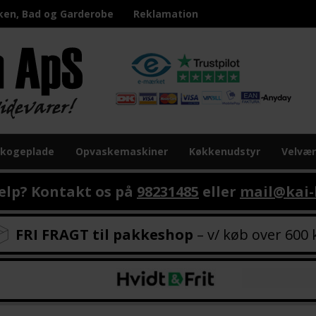
ken, Bad og Garderobe
Reklamation
 kogeplade
Opvaskemaskiner
Køkkenudstyr
Velvæ
ælp? Kontakt os på
98231485
eller
mail@kai-
FRI FRAGT til pakkeshop
– v/ køb over 600 