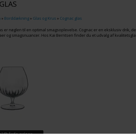
GLAS
m
»
Borddækning
»
Glas og Krus
»
Cognac glas
as er nøglen til en optimal smagsoplevelse. Cognac er en eksklusiv drik, der
 og smagsnuancer. Hos Kai Berntsen finder du et udvalg af kvalitetsglas,
aldhårde priser