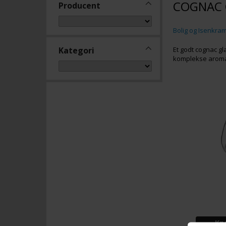
COGNAC 
Producent
Bolig og Isenkra
Kategori
Et godt cognac gl
komplekse aromaer
Kn