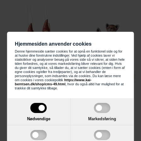
Hjemmesiden anvender cookies
Denne hjemmeside sætter cookies for at opnå en funktionel side og for
at huske dine foretrukne indstillinger. Ved hjælp af cookies laver vi
statistikker og analyserer besøg på vores side så vi sikrer, at siden hele
tiden forbedres, og at vores markedsføring bliver relevant for dig. Hvis
du giver dit samtykke, så tillader du, at vi sætter cookies (enten i form af
egne cookies og/eller fra tredjeparter), og at vi behandler de
229,95 KR
169,95 KR
personoplysninger, som indsamles via de cookies. Du kan læse mere
om cookies i vores cookiepolitik
https://www.kai-
Klarborg Nisserikker
Klarborg Ræveunger Silla
berntsen.dk/shop/cms-49.html
, hvor du også altid har mulighed for at
trække dit samtykke tilbage.
2025
og Pajk
LÆG I KURV
LÆG I KURV
Nødvendige
Markedsføring