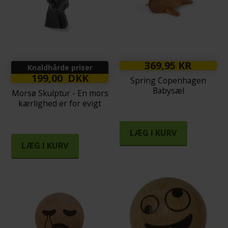
369,95 KR
Knaldhårde priser
199,00 DKK
Spring Copenhagen
Babysæl
Morsø Skulptur - En mors
kærlighed er for evigt
LÆG I KURV
LÆG I KURV