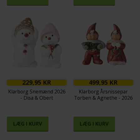
229,95 KR
499,95 KR
Klarborg Snemænd 2026
Klarborg Årsnissepar
- Disa & Obert
Torben & Agnethe - 2026
LÆG I KURV
LÆG I KURV