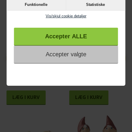
Funktionelle
Statistiske
Vis/skjul cookie detaljer
169,95 KR
169,95 KR
Klarborg Snemænd
Klarborg Snemænd Ejner
Berteline & Baldur 2022
& Elvine 2020
LÆG I KURV
LÆG I KURV