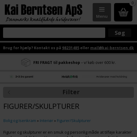
0
Menu
Brug for hjælp? Kontakt os på
98231485
eller
mail@kai-berntsen.dk
FRI FRAGT til pakkeshop
– v/ køb over 600 kr.
Filter
FIGURER/SKULPTURER
Bolig og Isenkram
»
Interiør
»
Figurer/Skulpturer
Figurer og skulpturer er en smuk og personlig måde at tilføje karakter