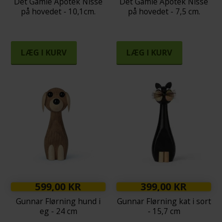
Det Gamle Apotek Nisse
Det Gamle Apotek Nisse
på hovedet - 10,1cm.
på hovedet - 7,5 cm.
LÆG I KURV
LÆG I KURV
599,00 KR
399,00 KR
Gunnar Flørning hund i
Gunnar Flørning kat i sort
eg - 24 cm
- 15,7 cm