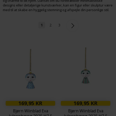
og charme til dit hjem. Uanset om du foretrækker minimalistiske
designs eller detaljerige kunstværker, kan en figur eller skulptur være
med til at skabe en hyggelig stemning og afspejle din personlige stil.
1
2
3
169,95 KR
169,95 KR
Bjørn Wiinblad Eva
Bjørn Wiinblad Eva
Juleophæng 2025 H7,5
Juleophæng 2025 H7,5