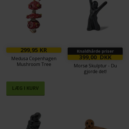
299,95 KR
Knaldhårde priser
399,00 DKK
Medusa Copenhagen
Mushroom Tree
Morsø Skulptur - Du
gjorde det!
LÆG I KURV