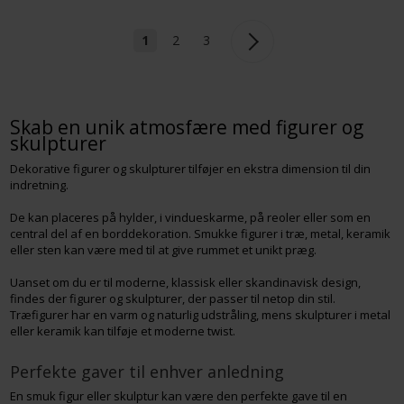
1
2
3
Skab en unik atmosfære med figurer og
skulpturer
Dekorative figurer og skulpturer tilføjer en ekstra dimension til din
indretning.
De kan placeres på hylder, i vindueskarme, på reoler eller som en
central del af en borddekoration. Smukke figurer i træ, metal, keramik
eller sten kan være med til at give rummet et unikt præg.
Uanset om du er til moderne, klassisk eller skandinavisk design,
findes der figurer og skulpturer, der passer til netop din stil.
Træfigurer har en varm og naturlig udstråling, mens skulpturer i metal
eller keramik kan tilføje et moderne twist.
Perfekte gaver til enhver anledning
En smuk figur eller skulptur kan være den perfekte gave til en