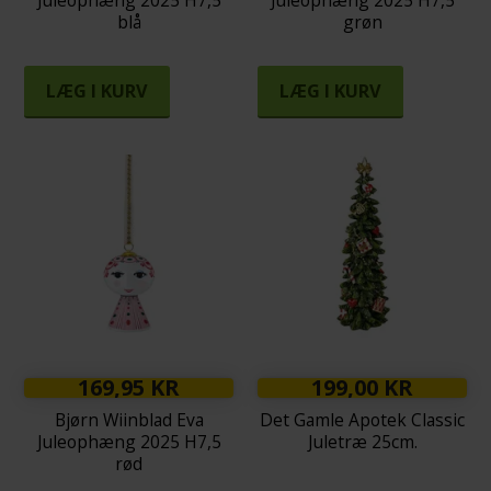
blå
grøn
LÆG I KURV
LÆG I KURV
169,95 KR
199,00 KR
Bjørn Wiinblad Eva
Det Gamle Apotek Classic
Juleophæng 2025 H7,5
Juletræ 25cm.
rød