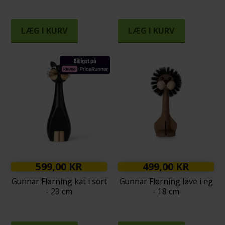
LÆG I KURV
LÆG I KURV
599,00 KR
499,00 KR
Gunnar Flørning kat i sort
Gunnar Flørning løve i eg
- 23 cm
- 18 cm