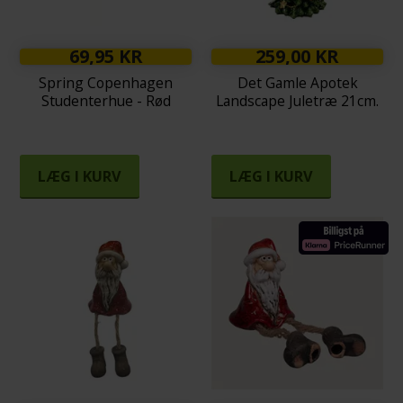
69,95 KR
259,00 KR
Spring Copenhagen
Det Gamle Apotek
Studenterhue - Rød
Landscape Juletræ 21cm.
LÆG I KURV
LÆG I KURV