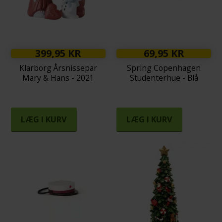
399,95 KR
69,95 KR
Klarborg Årsnissepar
Spring Copenhagen
Mary & Hans - 2021
Studenterhue - Blå
LÆG I KURV
LÆG I KURV