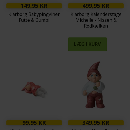
149,95 KR
499,95 KR
Klarborg Babypingviner
Klarborg Kalenderstage
Futte & Gumbi
Michelle - Nissen &
Rødkælken
LÆG I KURV
99,95 KR
349,95 KR