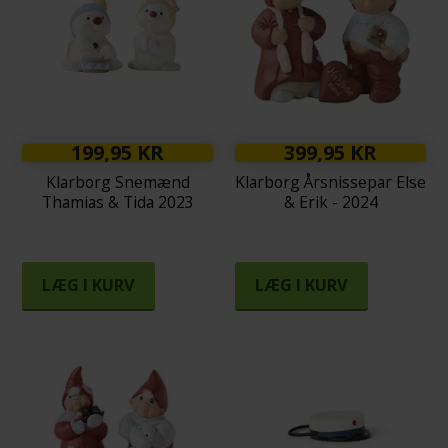
199,95 KR
399,95 KR
Klarborg Snemænd
Klarborg Årsnissepar Else
Thamias & Tida 2023
& Erik - 2024
LÆG I KURV
LÆG I KURV