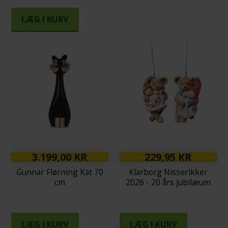
LÆG I KURV
3.199,00 KR
229,95 KR
Gunnar Flørning Kat 70
Klarborg Nisserikker
cm
2026 - 20 års jubilæum
LÆG I KURV
LÆG I KURV