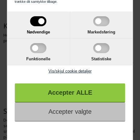
trække dit samtykke tilbage.
Stout- og porter-glas – Ideelle til mørke øl, hvor aroma og fylde
får plads til at udfolde sig.
Kvalitet fra førende producenter
Nødvendige
Markedsføring
Hos Kai-berntsen.dk fører vi ølglas fra nogle af de mest anerkendte
producenter. Her finder du blandt andet glas fra:
Eva Solo – Elegant og tidløst design, perfekt til den moderne
hjemmebar.
Funktionelle
Statistiske
Luigi Bormioli – Italiensk kvalitet og innovation, der kombinerer
stil og funktionalitet.
Vis/skjul cookie detaljer
Holmegaard – Dansk design med fokus på æstetik og
brugervenlighed.
Rosendahl Grand Cru – Klassiske glas med enkle linjer og høj
holdbarhed.
Skab den ultimative servering af øl
Det rette ølglas gør en forskel for hele drikkeoplevelsen. Når du
serverer øl i et glas, der er designet til netop den øltype, fremhæves
smagen og duften optimalt. Vores udvalg sikrer, at du kan nyde din øl
på bedste vis – uanset om det er en hyggelig aften derhjemme eller