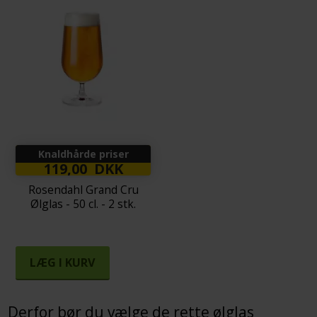
Knaldhårde priser
119,00 DKK
Rosendahl Grand Cru
Ølglas - 50 cl. - 2 stk.
LÆG I KURV
Derfor bør du vælge de rette ølglas