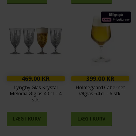
469,00 KR
399,00 KR
Lyngby Glas Krystal
Holmegaard Cabernet
Melodia Ølglas 40 cl. - 4
Ølglas 64 cl. - 6 stk.
stk.
LÆG I KURV
LÆG I KURV