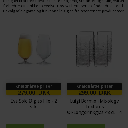
designet til at fremhæve øllets aroma, smagsnuancer og skum, hvilket
forbedrer din drikkeoplevelse. Hos Kai-berntsen.dk finder du et bredt
udvalg af elegante og funktionelle ølglas fra anerkendte producenter.
Knaldhårde priser
Knaldhårde priser
279,00 DKK
299,00 DKK
Eva Solo Ølglas lille - 2
Luigi Bormioli Mixology
stk.
Textures
Øl/Longdrinkglas 48 cl. - 4
stk.