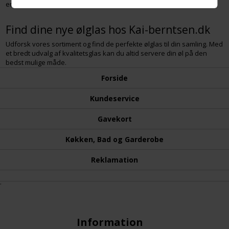
en festlig anledning.
Find dine nye ølglas hos Kai-berntsen.dk
Udforsk vores sortiment og find de perfekte ølglas til din samling. Med
et bredt udvalg af kvalitetsglas kan du altid servere din øl på den
bedst mulige måde.
Forside
Kundeservice
Gavekort
Køkken, Bad og Garderobe
Reklamation
.
Information