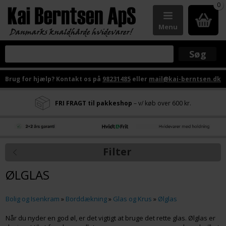
0
Menu
Brug for hjælp? Kontakt os på
98231485
eller
mail@kai-berntsen.dk
FRI FRAGT til pakkeshop
– v/ køb over 600 kr.
Filter
ØLGLAS
Bolig og Isenkram
»
Borddækning
»
Glas og Krus
»
Ølglas
Når du nyder en god øl, er det vigtigt at bruge det rette glas. Ølglas er