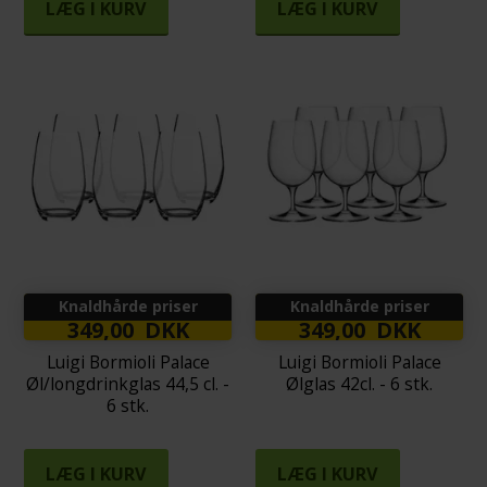
LÆG I KURV
LÆG I KURV
Knaldhårde priser
Knaldhårde priser
349,00 DKK
349,00 DKK
Luigi Bormioli Palace
Luigi Bormioli Palace
Øl/longdrinkglas 44,5 cl. -
Ølglas 42cl. - 6 stk.
6 stk.
LÆG I KURV
LÆG I KURV