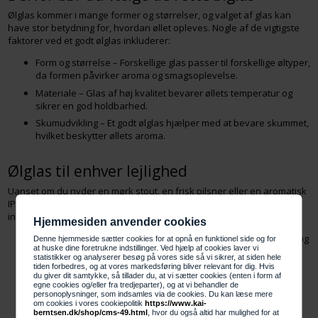
Ølglas kommer i mange former og størrelser, og valget af glas kan
have stor betydning for, hvordan øllet opleves. Nogle af de vigtigste
faktorer ved et godt ølglas inkluderer:
Form og størrelse – Forskellige glas passer til forskellige øltyper,
da formen påvirker aroma og smagsoplevelse.
Materiale – Glas af høj kvalitet bevarer øllets temperatur og
sikrer en god holdbarhed.
Skumudvikling – Et godt ølglas hjælper med at bevare skummet,
hvilket beskytter øllets aroma.
Ølglas til enhver lejlighed
Uanset om du nyder en mørk stout, en frisk pilsner eller en aromatisk
IPA, har vi ølglas, der passer perfekt til din favoritøl. Vores sortiment
indeholder blandt andet:
Hjemmesiden anvender cookies
Klassiske pilsnerglas – Slanke glas, der fremhæver de friske og
Denne hjemmeside sætter cookies for at opnå en funktionel side og for
at huske dine foretrukne indstillinger. Ved hjælp af cookies laver vi
sprøde nuancer i lyse øl.
statistikker og analyserer besøg på vores side så vi sikrer, at siden hele
tiden forbedres, og at vores markedsføring bliver relevant for dig. Hvis
Sniftere og tulipanglas – Perfekte til kraftige og aromatiske øl
du giver dit samtykke, så tillader du, at vi sætter cookies (enten i form af
som belgiske ales eller IPA’er.
egne cookies og/eller fra tredjeparter), og at vi behandler de
personoplysninger, som indsamles via de cookies. Du kan læse mere
Hvedeølsglas – Designet til at understøtte den karakteristiske
om cookies i vores cookiepolitik
https://www.kai-
skumkrone i hvedeøl.
berntsen.dk/shop/cms-49.html
, hvor du også altid har mulighed for at