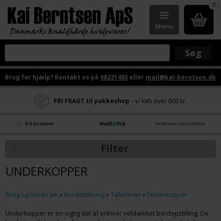
0
Menu
Brug for hjælp? Kontakt os på
98231485
eller
mail@kai-berntsen.dk
FRI FRAGT til pakkeshop
– v/ køb over 600 kr.
Filter
UNDERKOPPER
Bolig og Isenkram
»
Borddækning
»
Tallerkner
»
Underkopper
Underkopper er en vigtig del af enhver veldækket bordopstilling. De