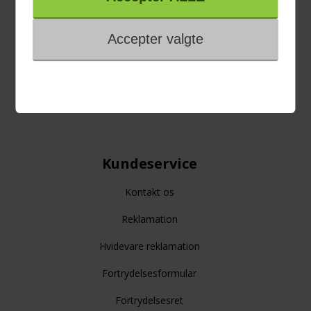
Viden om
Black Friday
Single Day
Cyber Monday
Kundeservice
Kontakt os
Reklamation
Hvidevare reklamation
Fortrydelsesformular
Fortrydelsesret