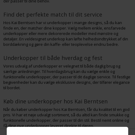
der passer til dine behov.
Find det perfekte match til dit service
Hos Kai Berntsen har vi underkopper i mange designs, så du kan
finde en, der matcher dine kopper. Vælg mellem enkle, ensfarvede
underkopper eller mere dekorerede modeller med mønstre og
detaljer. En veldesignet underkop kan løfte helhedsindtrykket af din
borddækning og gøre din kaffe- eller teoplevelse endnu bedre.
Underkopper til både hverdag og fest
Vores udvalg af underkopper er velegnet til både daglig brug og
særlige anledninger. Til hverdagsbrug kan du vælge enkle og
funktionelle underkopper, der passer til dit daglige service. Til festlige
begivenheder kan du vælge eksklusive designs, der tilfører elegance
til bordet.
Køb dine underkopper hos Kai Berntsen
Når du køber underkopper hos Kai Berntsen, får du kvalitet til en god
pris. Vi har et nøje udvalgt sortiment, så du altid kan finde smukke og
funktionelle underkopper, der passer til din stil. Bestil nemt online og
få dine nye underkopper leveret direkte til døren.
Forside