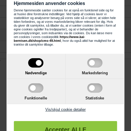
Hjemmesiden anvender cookies
Denne hjemmeside sætter cookies for at opnå en funktionel side og for
Kundeservice
at huske dine foretrukne indstillinger. Ved hjælp af cookies laver vi
statistikker og analyserer besøg på vores side så vi sikrer, at siden hele
tiden forbedres, og at vores markedsføring bliver relevant for dig. Hvis
Gavekort
du giver dit samtykke, så tillader du, at vi sætter cookies (enten i form af
egne cookies og/eller fra tredjeparter), og at vi behandler de
personoplysninger, som indsamles via de cookies. Du kan læse mere
Køkken, Bad og Garderobe
om cookies i vores cookiepolitik
https://www.kai-
berntsen.dk/shop/cms-49.html
, hvor du også altid har mulighed for at
trække dit samtykke tilbage.
Reklamation
.
Nødvendige
Markedsføring
Information
Trustpilot
Funktionelle
Statistiske
4 års garanti
Vis/skjul cookie detaljer
Links
Gode råd