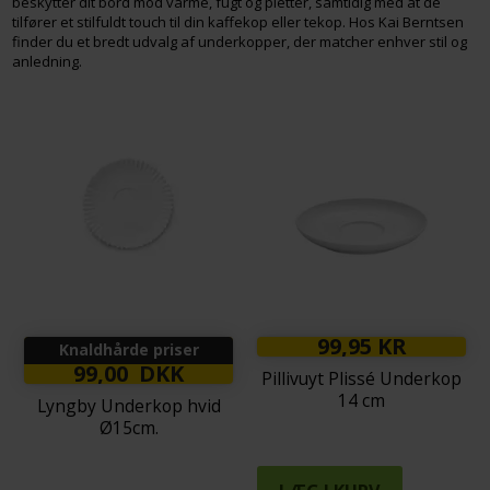
beskytter dit bord mod varme, fugt og pletter, samtidig med at de
tilfører et stilfuldt touch til din kaffekop eller tekop. Hos Kai Berntsen
finder du et bredt udvalg af underkopper, der matcher enhver stil og
anledning.
99,95 KR
Knaldhårde priser
99,00 DKK
Pillivuyt Plissé Underkop
14 cm
Lyngby Underkop hvid
Ø15cm.