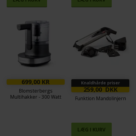
699,00 KR
Knaldhårde priser
259,00 DKK
Blomsterbergs
Multihakker - 300 Watt
Funktion Mandolinjern
LÆG I KURV