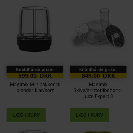
Knaldhårde priser
Knaldhårde priser
599,00 DKK
849,00 DKK
Magimix Minihakker til
Magimix
blender klar/sort
Skive/snittetilbehør til
Juice Expert 3
LÆG I KURV
LÆG I KURV