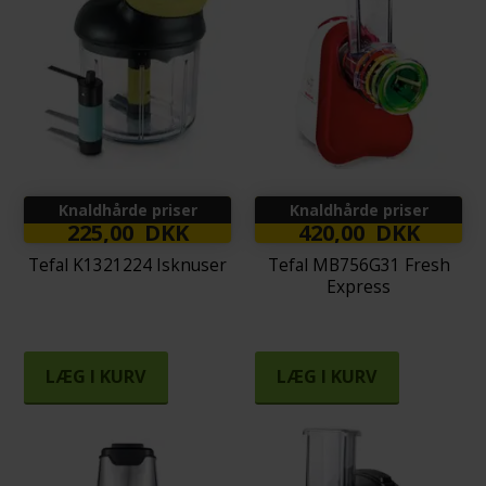
Knaldhårde priser
Knaldhårde priser
225,00 DKK
420,00 DKK
Tefal K1321224 Isknuser
Tefal MB756G31 Fresh
Express
LÆG I KURV
LÆG I KURV