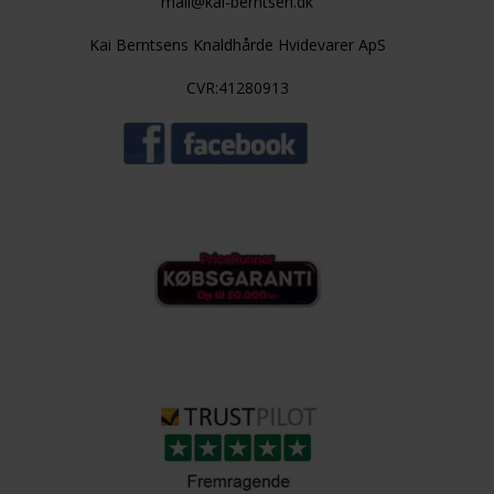
mail@kai-berntsen.dk
Kai Berntsens Knaldhårde Hvidevarer ApS
CVR:41280913