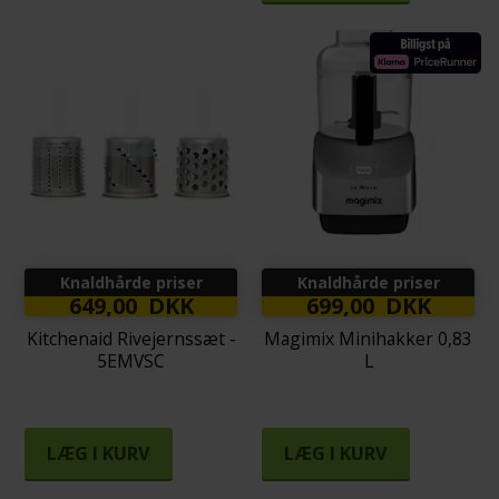
Knaldhårde priser
Knaldhårde priser
649,00 DKK
699,00 DKK
Kitchenaid Rivejernssæt -
Magimix Minihakker 0,83
5EMVSC
L
LÆG I KURV
LÆG I KURV