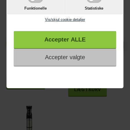
Funktionelle
Statistiske
Vis/skjul cookie detaljer
349,00 KR
Knaldhårde priser
599,00 DKK
WMF Minihakker
WMF Spiralizer Kult X
LÆG I KURV
LÆG I KURV