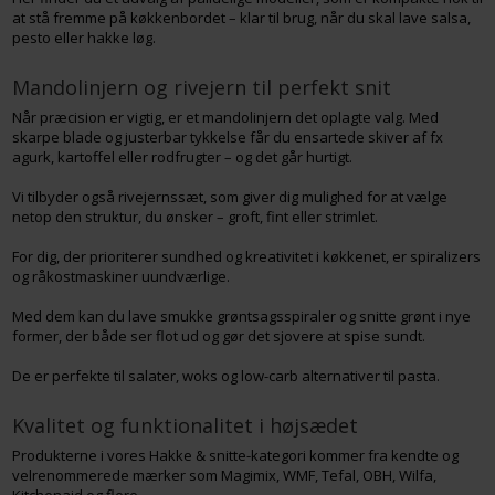
at stå fremme på køkkenbordet – klar til brug, når du skal lave salsa,
pesto eller hakke løg.
Mandolinjern og rivejern til perfekt snit
Når præcision er vigtig, er et mandolinjern det oplagte valg. Med
skarpe blade og justerbar tykkelse får du ensartede skiver af fx
agurk, kartoffel eller rodfrugter – og det går hurtigt.
Vi tilbyder også rivejernssæt, som giver dig mulighed for at vælge
netop den struktur, du ønsker – groft, fint eller strimlet.
For dig, der prioriterer sundhed og kreativitet i køkkenet, er spiralizers
og råkostmaskiner uundværlige.
Med dem kan du lave smukke grøntsagsspiraler og snitte grønt i nye
former, der både ser flot ud og gør det sjovere at spise sundt.
De er perfekte til salater, woks og low-carb alternativer til pasta.
Kvalitet og funktionalitet i højsædet
Produkterne i vores Hakke & snitte-kategori kommer fra kendte og
velrenommerede mærker som Magimix, WMF, Tefal, OBH, Wilfa,
Kitchenaid og flere.