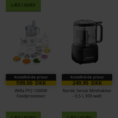
LÆG I KURV
Knaldhårde priser
Knaldhårde priser
599,00 DKK
249,95 DKK
Wilfa FP2-1000W
Nordic Sense Minihakker
Foodprocessor
- 0,5 L 300 watt
LÆG I KURV
LÆG I KURV