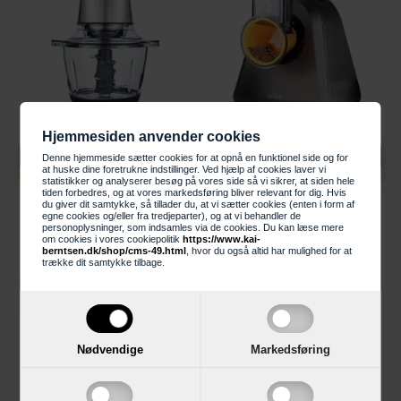
Hjemmesiden anvender cookies
Knaldhårde priser
Knaldhårde priser
Denne hjemmeside sætter cookies for at opnå en funktionel side og for
399,00 DKK
495,00 DKK
at huske dine foretrukne indstillinger. Ved hjælp af cookies laver vi
statistikker og analyserer besøg på vores side så vi sikrer, at siden hele
tiden forbedres, og at vores markedsføring bliver relevant for dig. Hvis
Wilfa MC3B-400S
Witt WSM150 Classic
du giver dit samtykke, så tillader du, at vi sætter cookies (enten i form af
Essential Chop
råkostmaskine
egne cookies og/eller fra tredjeparter), og at vi behandler de
personoplysninger, som indsamles via de cookies. Du kan læse mere
Minihakker
om cookies i vores cookiepolitik
https://www.kai-
berntsen.dk/shop/cms-49.html
, hvor du også altid har mulighed for at
trække dit samtykke tilbage.
LÆG I KURV
LÆG I KURV
Nødvendige
Markedsføring