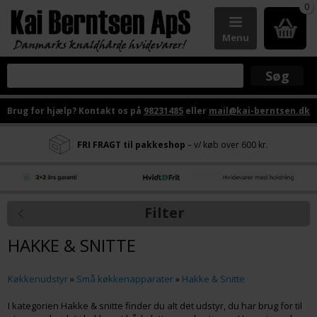
0
Menu
Brug for hjælp? Kontakt os på
98231485
eller
mail@kai-berntsen.dk
FRI FRAGT til pakkeshop
– v/ køb over 600 kr.
Filter
HAKKE & SNITTE
Køkkenudstyr
»
Små køkkenapparater
»
Hakke & Snitte
I kategorien Hakke & snitte finder du alt det udstyr, du har brug for til