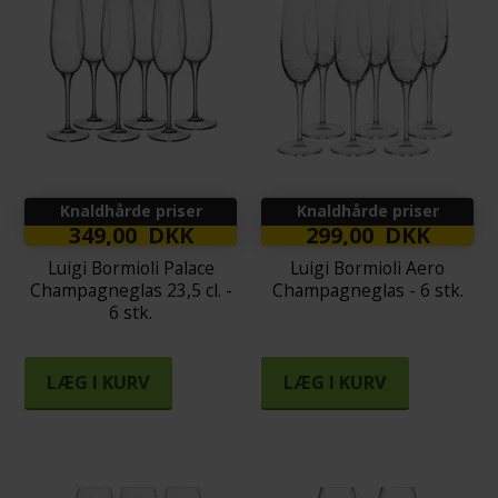
Knaldhårde priser
Knaldhårde priser
349,00 DKK
299,00 DKK
Luigi Bormioli Palace
Luigi Bormioli Aero
Champagneglas 23,5 cl. -
Champagneglas - 6 stk.
6 stk.
LÆG I KURV
LÆG I KURV