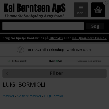
0
Menu
Brug for hjælp? Kontakt os på
98231485
eller
mail@kai-berntsen.dk
FRI FRAGT til pakkeshop
– v/ køb over 600 kr.
Filter
LUIGI BORMIOLI
Mærker
»
Se flere mærker
»
Luigi Bormioli