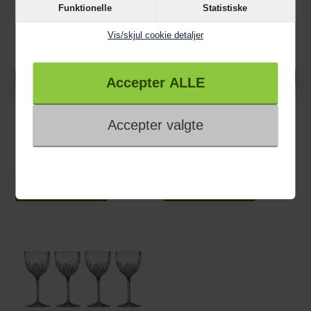
Funktionelle
Statistiske
Vis/skjul cookie detaljer
Knaldhårde priser
Knaldhårde priser
349,00 DKK
349,00 DKK
Luigi Bormioli Palace
Luigi Bormioli Palace
Hvidvinsglas 32 cl. - 6 stk.
Rødvinsglas 48 cl. - 6 stk.
LÆG I KURV
LÆG I KURV