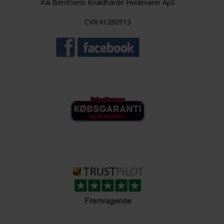
Kai Berntsens Knaldhårde Hvidevarer ApS
CVR:41280913