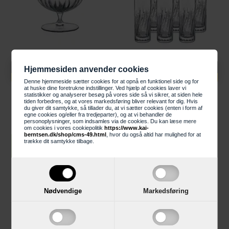
Knaldhårde priser
Knaldhårde priser
Hjemmesiden anvender cookies
449,00 DKK
349,00 DKK
Denne hjemmeside sætter cookies for at opnå en funktionel side og for
at huske dine foretrukne indstillinger. Ved hjælp af cookies laver vi
Luigi Bormioli Mixology
Luigi Bormioli Mixology
statistikker og analyserer besøg på vores side så vi sikrer, at siden hele
Cognacglas - 46,5 cl. 6 stk.
Shotsglas/Snapseglas - 6
tiden forbedres, og at vores markedsføring bliver relevant for dig. Hvis
du giver dit samtykke, så tillader du, at vi sætter cookies (enten i form af
stk.
egne cookies og/eller fra tredjeparter), og at vi behandler de
personoplysninger, som indsamles via de cookies. Du kan læse mere
om cookies i vores cookiepolitik
https://www.kai-
berntsen.dk/shop/cms-49.html
, hvor du også altid har mulighed for at
trække dit samtykke tilbage.
LÆG I KURV
LÆG I KURV
Nødvendige
Markedsføring