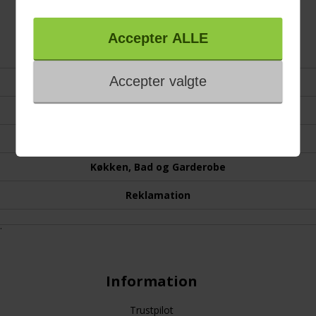
Voss VKI67382S
Induktionskomfur - 2+2
års garanti
Forside
Kundeservice
Gavekort
Køkken, Bad og Garderobe
Reklamation
.
Information
Trustpilot