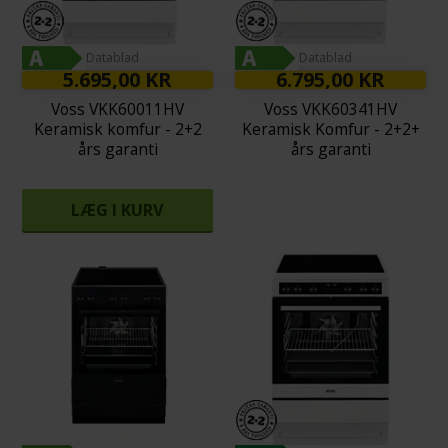
Datablad
Datablad
5.695,00 KR
6.795,00 KR
Voss VKK60011HV
Voss VKK60341HV
Keramisk komfur - 2+2
Keramisk Komfur - 2+2+
års garanti
års garanti
LÆG I KURV