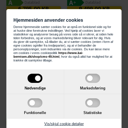
Datablad
Datablad
6.795,00 KR
9.499,00 KR
Voss VKK60341S Komfur -
Voss VKK67742HV
Hjemmesiden anvender cookies
2+2 års garanti
Keramisk Komfur - 2+2
Denne hjemmeside sætter cookies for at opnå en funktionel side og for
års garanti
at huske dine foretrukne indstillinger. Ved hjælp af cookies laver vi
statistikker og analyserer besøg på vores side så vi sikrer, at siden hele
tiden forbedres, og at vores markedsføring bliver relevant for dig. Hvis
du giver dit samtykke, så tillader du, at vi sætter cookies (enten i form af
LÆG I KURV
egne cookies og/eller fra tredjeparter), og at vi behandler de
personoplysninger, som indsamles via de cookies. Du kan læse mere
om cookies i vores cookiepolitik
https://www.kai-
berntsen.dk/shop/cms-49.html
, hvor du også altid har mulighed for at
trække dit samtykke tilbage.
Nødvendige
Markedsføring
Funktionelle
Statistiske
Datablad
11.495,00 KR
Vis/skjul cookie detaljer