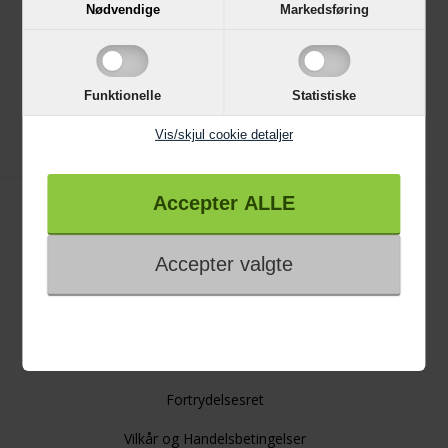
Nødvendige
Markedsføring
Black Friday
Single Day
Funktionelle
Statistiske
Cyber Monday
Vis/skjul cookie detaljer
Kundeservice
Kontakt os
Reklamation
Hvidevare reklamation
Fortrydelsesformular
Fortrydelsesret
Vilkår og Handelsbetingelser