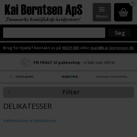
0
Menu
Brug for hjælp? Kontakt os på
98231485
eller
mail@kai-berntsen.dk
FRI FRAGT til pakkeshop
– v/ køb over 600 kr.
Filter
DELIKATESSER
Køkkenudstyr
»
Delikatesser