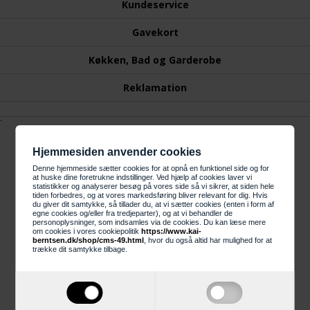
Kundeservice
Gavekort
Køkken, Bad og Garderobe
Reklamation
.
Hjemmesiden anvender cookies
Information
Denne hjemmeside sætter cookies for at opnå en funktionel side og for
at huske dine foretrukne indstillinger. Ved hjælp af cookies laver vi
statistikker og analyserer besøg på vores side så vi sikrer, at siden hele
tiden forbedres, og at vores markedsføring bliver relevant for dig. Hvis
Trustpilot
du giver dit samtykke, så tillader du, at vi sætter cookies (enten i form af
egne cookies og/eller fra tredjeparter), og at vi behandler de
personoplysninger, som indsamles via de cookies. Du kan læse mere
4 års garanti
om cookies i vores cookiepolitik
https://www.kai-
berntsen.dk/shop/cms-49.html
, hvor du også altid har mulighed for at
trække dit samtykke tilbage.
Links
Gode råd
Viden om