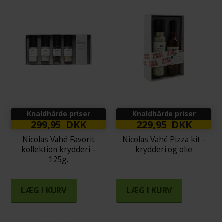
Knaldhårde priser
Knaldhårde priser
299,95 DKK
229,95 DKK
Nicolas Vahé Favorit
Nicolas Vahé Pizza kit -
kollektion krydderi -
krydderi og olie
125g.
LÆG I KURV
LÆG I KURV