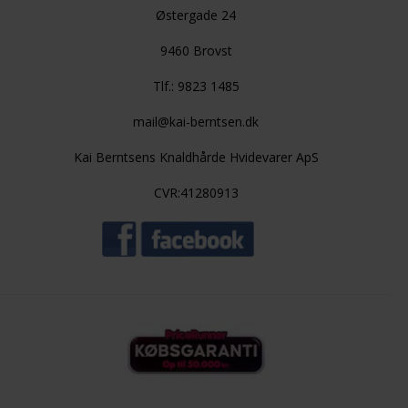
Østergade 24
9460 Brovst
Tlf.: 9823 1485
mail@kai-berntsen.dk
Kai Berntsens Knaldhårde Hvidevarer ApS
CVR:41280913