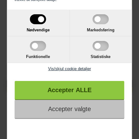
Nødvendige
Markedsføring
Funktionelle
Statistiske
Vis/skjul cookie detaljer
Datablad
Datablad
Knaldhårde priser
Knaldhårde priser
13.895,00 DKK
14.195,00 DKK
Miele Opvaskemaskine
Miele Opvaskemaskine
G7210 SCi NER ED230 1,9
G7260 SCVi NER ED230
CLST Stål
1,9