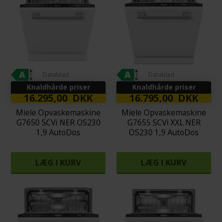
Datablad
Datablad
Knaldhårde priser
Knaldhårde priser
16.295,00 DKK
16.795,00 DKK
Miele Opvaskemaskine
Miele Opvaskemaskine
G7650 SCVi NER OS230
G7655 SCVi XXL NER
1,9 AutoDos
OS230 1,9 AutoDos
LÆG I KURV
LÆG I KURV