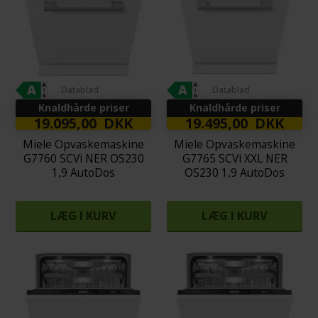
Datablad
Datablad
Knaldhårde priser
Knaldhårde priser
19.095,00 DKK
19.495,00 DKK
Miele Opvaskemaskine
Miele Opvaskemaskine
G7760 SCVi NER OS230
G7765 SCVi XXL NER
1,9 AutoDos
OS230 1,9 AutoDos
LÆG I KURV
LÆG I KURV