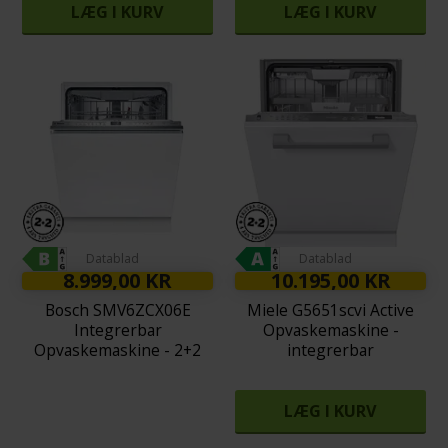
LÆG I KURV
LÆG I KURV
Datablad
Datablad
8.999,00 KR
10.195,00 KR
Bosch SMV6ZCX06E
Miele G5651scvi Active
Integrerbar
Opvaskemaskine -
Opvaskemaskine - 2+2
integrerbar
års garanti
LÆG I KURV