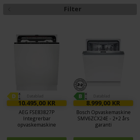
Filter
Datablad
Datablad
10.495,00 KR
8.999,00 KR
AEG FSE83827P
Bosch Opvaskemaskine
Integrerbar
SMV6ZCX24E - 2+2 års
opvaskemaskine
garanti