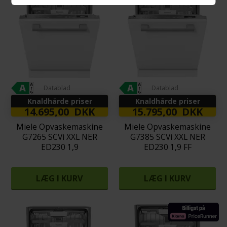
Datablad
Datablad
Knaldhårde priser
Knaldhårde priser
14.695,00 DKK
15.795,00 DKK
Miele Opvaskemaskine
Miele Opvaskemaskine
G7265 SCVi XXL NER
G7385 SCVi XXL NER
ED230 1,9
ED230 1,9 FF
LÆG I KURV
LÆG I KURV