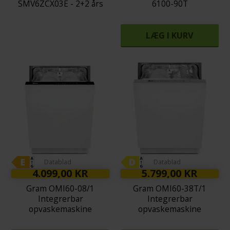
SMV6ZCX03E - 2+2 års
6100-90T
garanti
LÆG I KURV
Datablad
Datablad
4.099,00 KR
5.799,00 KR
Gram OMI60-08/1
Gram OMI60-38T/1
Integrerbar
Integrerbar
opvaskemaskine
opvaskemaskine