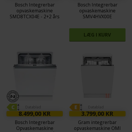
Bosch Integrerbar
Bosch Integrerbar
opvaskemaskine
opvaskemaskine
SMD8TCX04E - 2+2 års
SMV4HVX00E
garanti
LÆG I KURV
Datablad
Datablad
8.499,00 KR
3.799,00 KR
Bosch Integrerbar
Gram integrerbar
Opvaskemaskine
opvaskemaskine OMI