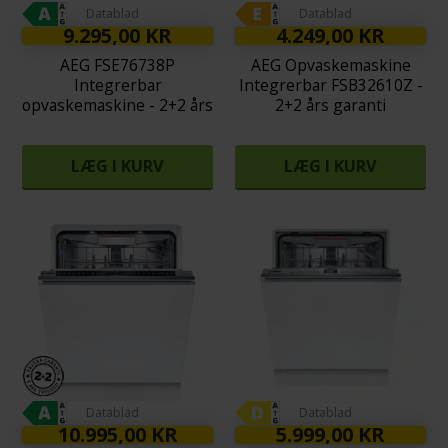
Datablad
Datablad
9.295,00 KR
4.249,00 KR
AEG FSE76738P
AEG Opvaskemaskine
Integrerbar
Integrerbar FSB32610Z -
opvaskemaskine - 2+2 års
2+2 års garanti
garanti
LÆG I KURV
LÆG I KURV
Datablad
Datablad
10.995,00 KR
5.999,00 KR