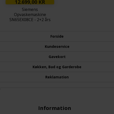
12.699,00 KR
Siemens
Opvaskemaskine
SN65EX08CE - 2+2 års
Garanti
Forside
Kundeservice
Gavekort
Køkken, Bad og Garderobe
Reklamation
.
Information