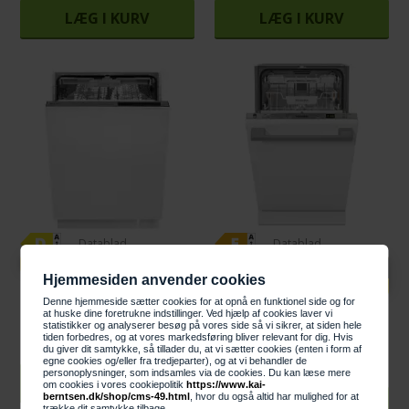
LÆG I KURV
LÆG I KURV
Datablad
Datablad
5.399,00 KR
Knaldhårde priser
Hjemmesiden anvender cookies
10.795,00 DKK
Gram OMI6240-90RT
Denne hjemmeside sætter cookies for at opnå en funktionel side og for
Opvaskemaskine
Miele Opvaskemaskine G
at huske dine foretrukne indstillinger. Ved hjælp af cookies laver vi
integrerbar
statistikker og analyserer besøg på vores side så vi sikrer, at siden hele
5590 SCVi 45cm
tiden forbedres, og at vores markedsføring bliver relevant for dig. Hvis
du giver dit samtykke, så tillader du, at vi sætter cookies (enten i form af
egne cookies og/eller fra tredjeparter), og at vi behandler de
personoplysninger, som indsamles via de cookies. Du kan læse mere
LÆG I KURV
om cookies i vores cookiepolitik
https://www.kai-
berntsen.dk/shop/cms-49.html
, hvor du også altid har mulighed for at
LÆG I KURV
trække dit samtykke tilbage.