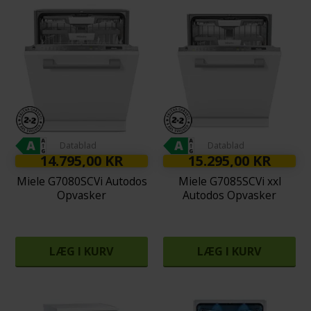
Datablad
Datablad
14.795,00 KR
15.295,00 KR
Miele G7080SCVi Autodos
Miele G7085SCVi xxl
Opvasker
Autodos Opvasker
LÆG I KURV
LÆG I KURV