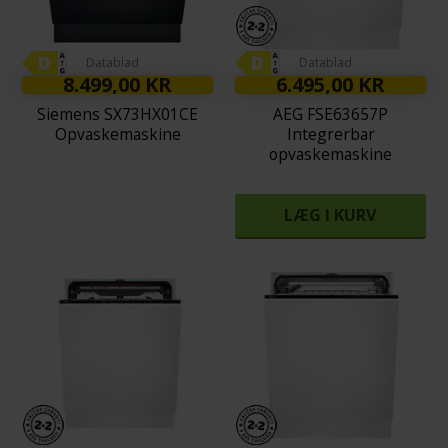
Datablad
Datablad
8.499,00 KR
6.495,00 KR
Siemens SX73HX01CE
AEG FSE63657P
Opvaskemaskine
Integrerbar
opvaskemaskine
LÆG I KURV