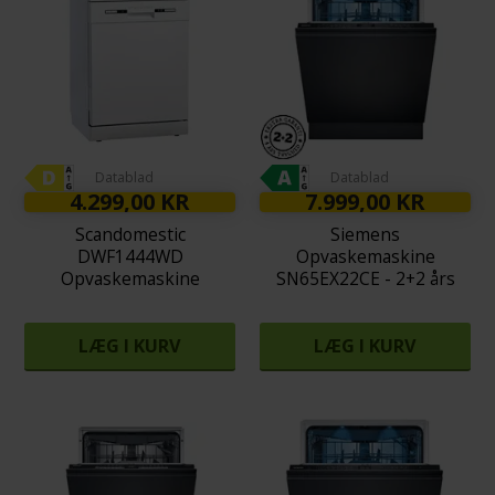
Datablad
Datablad
4.299,00 KR
7.999,00 KR
Scandomestic
Siemens
DWF1444WD
Opvaskemaskine
Opvaskemaskine
SN65EX22CE - 2+2 års
garanti
LÆG I KURV
LÆG I KURV