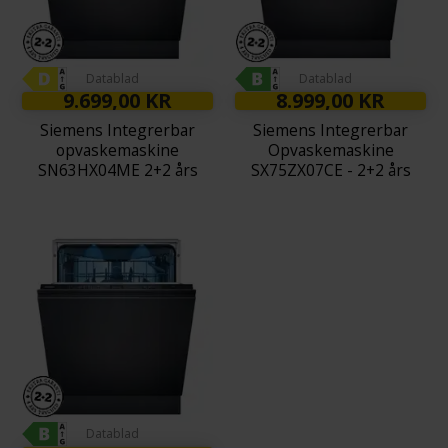
Datablad
Datablad
9.699,00 KR
8.999,00 KR
Siemens Integrerbar
Siemens Integrerbar
opvaskemaskine
Opvaskemaskine
SN63HX04ME 2+2 års
SX75ZX07CE - 2+2 års
Garanti
garanti
Datablad