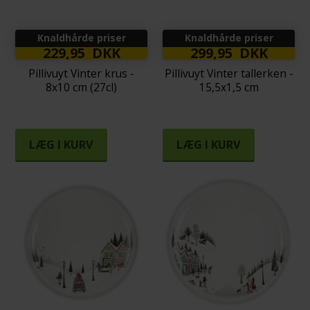
Knaldhårde priser
Knaldhårde priser
229,95 DKK
299,95 DKK
Pillivuyt Vinter krus -
Pillivuyt Vinter tallerken -
8x10 cm (27cl)
15,5x1,5 cm
LÆG I KURV
LÆG I KURV