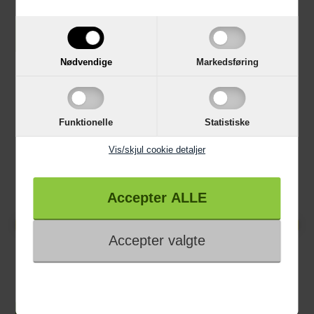
LÆG I KURV
LÆG I KURV
Nødvendige
Markedsføring
Funktionelle
Statistiske
Vis/skjul cookie detaljer
499,00 KR
549,00 KR
Pillivuyt Toulouse Fad
Pillivuyt Toulouse Fad
25x23x6cm. - 2,4 liter
27x27x6cm. - 3 liter