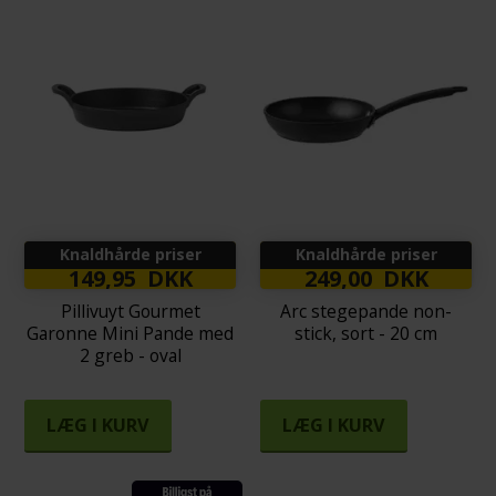
Knaldhårde priser
Knaldhårde priser
149,95 DKK
249,00 DKK
Pillivuyt Gourmet
Arc stegepande non-
Garonne Mini Pande med
stick, sort - 20 cm
2 greb - oval
LÆG I KURV
LÆG I KURV