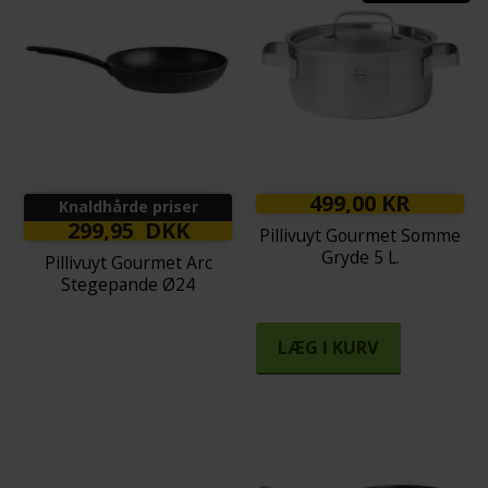
499,00 KR
Knaldhårde priser
299,95 DKK
Pillivuyt Gourmet Somme
Gryde 5 L.
Pillivuyt Gourmet Arc
Stegepande Ø24
LÆG I KURV