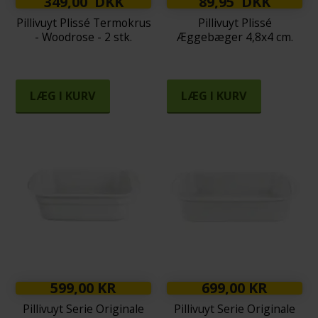
349,00 DKK
89,95 DKK
Pillivuyt Plissé Termokrus
Pillivuyt Plissé
- Woodrose - 2 stk.
Æggebæger 4,8x4 cm.
LÆG I KURV
LÆG I KURV
599,00 KR
699,00 KR
Pillivuyt Serie Originale
Pillivuyt Serie Originale