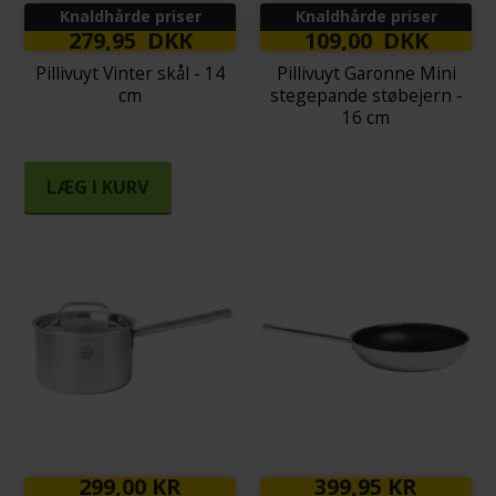
Knaldhårde priser
Knaldhårde priser
279,95 DKK
109,00 DKK
Pillivuyt Vinter skål - 14
Pillivuyt Garonne Mini
cm
stegepande støbejern -
16 cm
LÆG I KURV
299,00 KR
399,95 KR