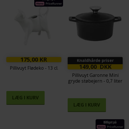
175,00 KR
Knaldhårde priser
149,00 DKK
Pillivuyt Flødeko - 13 cl.
Pillivuyt Garonne Mini
gryde støbejern - 0,7 liter
LÆG I KURV
LÆG I KURV