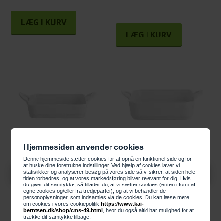
LÆG I KURV
LÆG I KURV
Hjemmesiden anvender cookies
Denne hjemmeside sætter cookies for at opnå en funktionel side og for
at huske dine foretrukne indstillinger. Ved hjælp af cookies laver vi
Knaldhårde priser
Knaldhårde priser
statistikker og analyserer besøg på vores side så vi sikrer, at siden hele
269,00 DKK
369,00 DKK
tiden forbedres, og at vores markedsføring bliver relevant for dig. Hvis
du giver dit samtykke, så tillader du, at vi sætter cookies (enten i form af
egne cookies og/eller fra tredjeparter), og at vi behandler de
Pillivuyt Toulouse Fad
Pillivuyt Toulouse Fad
personoplysninger, som indsamles via de cookies. Du kan læse mere
17,5x17,5x4,5cm. - 80cl.
22x22x6 cm. - 2 liter
om cookies i vores cookiepolitik
https://www.kai-
berntsen.dk/shop/cms-49.html
, hvor du også altid har mulighed for at
trække dit samtykke tilbage.