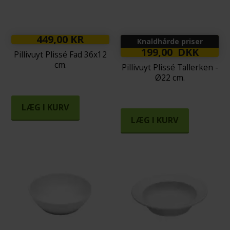
449,00 KR
Knaldhårde priser
199,00 DKK
Pillivuyt Plissé Fad 36x12
cm.
Pillivuyt Plissé Tallerken -
Ø22 cm.
LÆG I KURV
LÆG I KURV