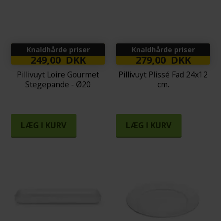
Knaldhårde priser
Knaldhårde priser
249,00 DKK
279,00 DKK
Pillivuyt Loire Gourmet
Pillivuyt Plissé Fad 24x12
Stegepande - Ø20
cm.
LÆG I KURV
LÆG I KURV