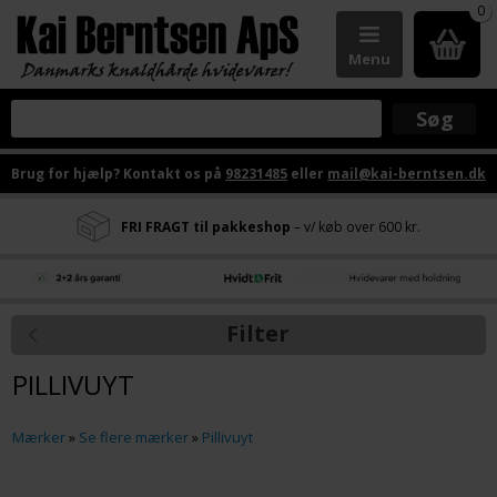
0
Menu
Brug for hjælp? Kontakt os på
98231485
eller
mail@kai-berntsen.dk
FRI FRAGT til pakkeshop
– v/ køb over 600 kr.
Filter
PILLIVUYT
Mærker
»
Se flere mærker
»
Pillivuyt