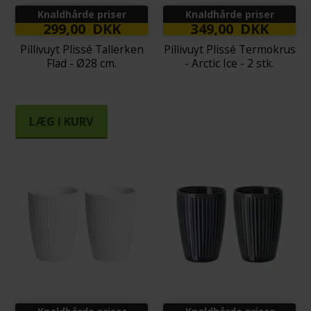
Knaldhårde priser
Knaldhårde priser
299,00 DKK
349,00 DKK
Pillivuyt Plissé Tallerken
Pillivuyt Plissé Termokrus
Flad - Ø28 cm.
- Arctic Ice - 2 stk.
LÆG I KURV