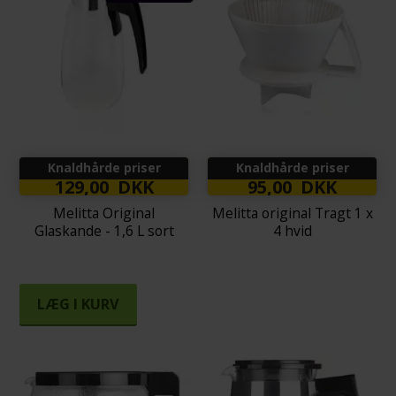
Knaldhårde priser
Knaldhårde priser
129,00 DKK
95,00 DKK
Melitta Original
Melitta original Tragt 1 x
Glaskande - 1,6 L sort
4 hvid
LÆG I KURV