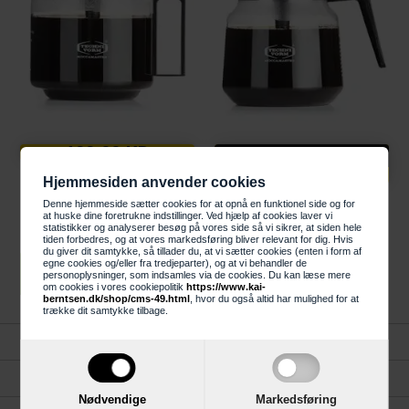
199,00 KR
Knaldhårde priser
209,00 DKK
Moccamaster Glaskande
Hjemmesiden anvender cookies
10 kops 1,25 liter sort til
Moccamaster Glaskande
Denne hjemmeside sætter cookies for at opnå en funktionel side og for
kaffemaskine
at huske dine foretrukne indstillinger. Ved hjælp af cookies laver vi
10 kops 1,25 liter sort til
statistikker og analyserer besøg på vores side så vi sikrer, at siden hele
kaffemaskine
tiden forbedres, og at vores markedsføring bliver relevant for dig. Hvis
du giver dit samtykke, så tillader du, at vi sætter cookies (enten i form af
egne cookies og/eller fra tredjeparter), og at vi behandler de
LÆG I KURV
personoplysninger, som indsamles via de cookies. Du kan læse mere
om cookies i vores cookiepolitik
https://www.kai-
LÆG I KURV
berntsen.dk/shop/cms-49.html
, hvor du også altid har mulighed for at
trække dit samtykke tilbage.
Forside
Kundeservice
Nødvendige
Markedsføring