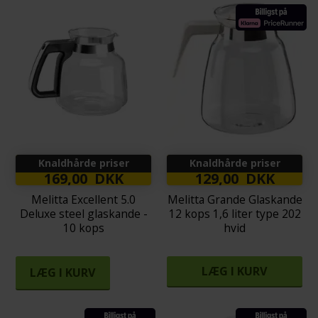
Knaldhårde priser
Knaldhårde priser
169,00 DKK
129,00 DKK
Melitta Excellent 5.0
Melitta Grande Glaskande
Deluxe steel glaskande -
12 kops 1,6 liter type 202
10 kops
hvid
LÆG I KURV
LÆG I KURV