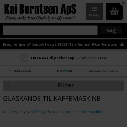
0
Menu
Brug for hjælp? Kontakt os på
98231485
eller
mail@kai-berntsen.dk
FRI FRAGT til pakkeshop
– v/ køb over 600 kr.
Filter
GLASKANDE TIL KAFFEMASKINE
Køkkenudstyr
»
Kaffe og The
»
Glaskande til Kaffemaskine