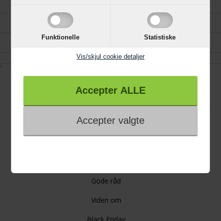
Gavekort
Køkken, Bad og Garderobe
Funktionelle
Statistiske
Reklamation
Vis/skjul cookie detaljer
.
Information
Trustpilot
4 års garanti
Links
Gode råd
Viden om
Black Friday