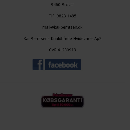
9460 Brovst
Tlf.: 9823 1485
mail@kai-berntsen.dk
Kai Berntsens Knaldhårde Hvidevarer ApS
CVR:41280913