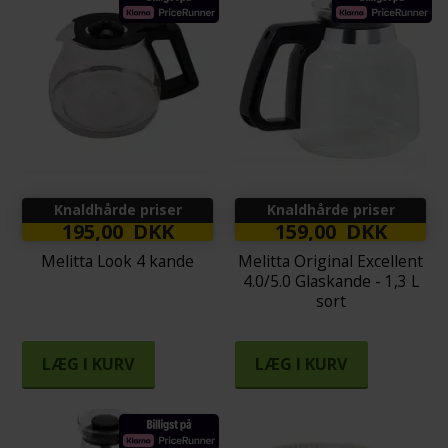
Knaldhårde priser
Knaldhårde priser
195,00 DKK
159,00 DKK
Melitta Look 4 kande
Melitta Original Excellent
4.0/5.0 Glaskande - 1,3 L
sort
LÆG I KURV
LÆG I KURV