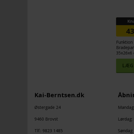
Kn
4
Funktion
Bradepan
35x26x6
LÆG 
Kai-Berntsen.dk
Åbnin
Østergade 24
Mandag -
9460 Brovst
Lørdag: 
Tlf.: 9823 1485
Søndag +