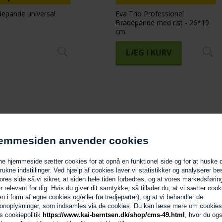
epande universal
Eva Trio Professionel
Bradepande med rist - 26*19
cm
LÆG I KURV
emmesiden anvender cookies
e hjemmeside sætter cookies for at opnå en funktionel side og for at huske 
trukne indstillinger. Ved hjælp af cookies laver vi statistikker og analyserer b
ores side så vi sikrer, at siden hele tiden forbedres, og at vores markedsførin
er relevant for dig. Hvis du giver dit samtykke, så tillader du, at vi sætter cook
en i form af egne cookies og/eller fra tredjeparter), og at vi behandler de
onoplysninger, som indsamles via de cookies. Du kan læse mere om cookies
s cookiepolitik
https://www.kai-berntsen.dk/shop/cms-49.html
, hvor du og