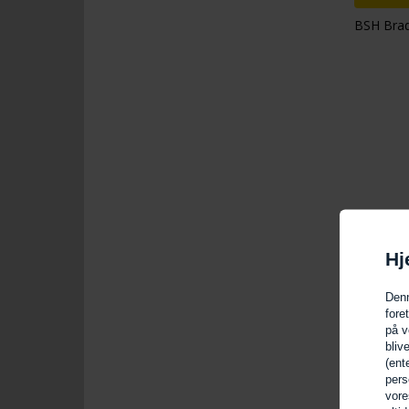
BSH Brad
Hj
Denn
fore
på v
bliv
(ent
pers
vore