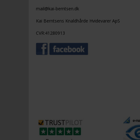
mail@kai-berntsen.dk
Kai Berntsens Knaldhårde Hvidevarer ApS
CVR:41280913