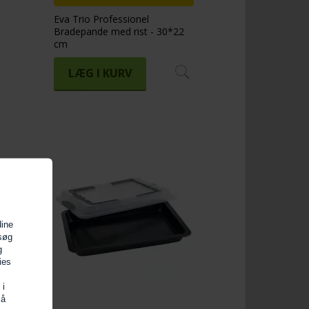
Eva Trio Professionel
Bradepande med rist - 30*22
cm
LÆG I KURV
dine
esøg
g
ies
 i
så