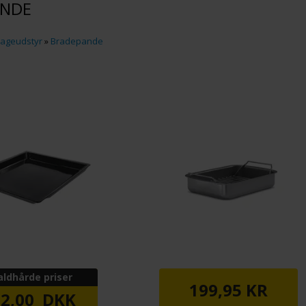
ANDE
ageudstyr
»
Bradepande
aldhårde priser
199,95 KR
92,00 DKK