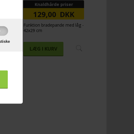
Knaldhårde priser
129,00 DKK
Funktion bradepande med låg -
42x29 cm
stiske
LÆG I KURV