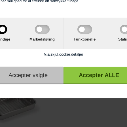
d har mulighed for at trække dit samtykke tilbage.
99,95 KR
495,00 KR
Professionel
Miele Pizzapande
de med rist - 35*25
ndige
Markedsføring
Funktionelle
Stati
I KURV
LÆG I KURV
Vis/skjul cookie detaljer