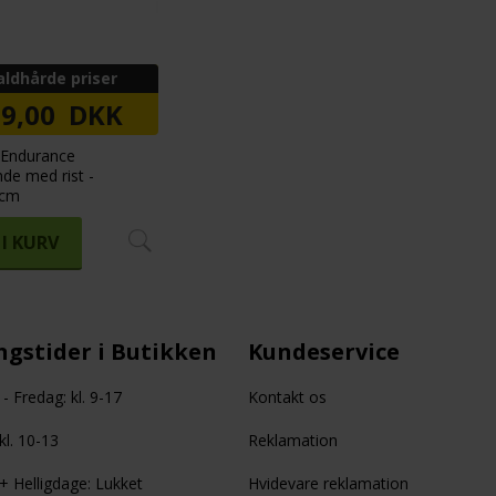
aldhårde priser
39,00 DKK
 Endurance
de med rist -
 cm
I KURV
gstider i Butikken
Kundeservice
 Fredag: kl. 9-17
Kontakt os
kl. 10-13
Reklamation
 Helligdage: Lukket
Hvidevare reklamation