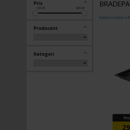
BRADEP
Pris
129
KR
495
KR
Køkkenudstyr
»
B
Producent
Kategori
Kn
2