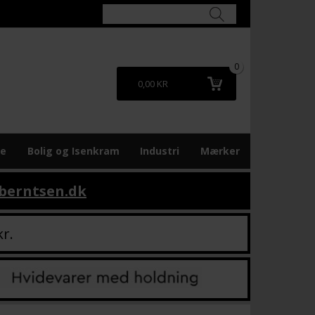
0
0,00 KR
re
Bolig og Isenkram
Industri
Mærker
berntsen.dk
kr.