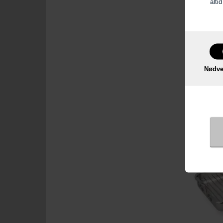
alti
2
Eva Trio 
Bradepan
cm
Nødve
LÆG 