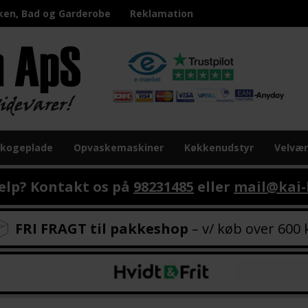
ken, Bad og Garderobe
Reklamation
 kogeplade
Opvaskemaskiner
Køkkenudstyr
Velvæ
ælp? Kontakt os på
98231485
eller
mail@kai-
FRI FRAGT til pakkeshop
– v/ køb over 600 