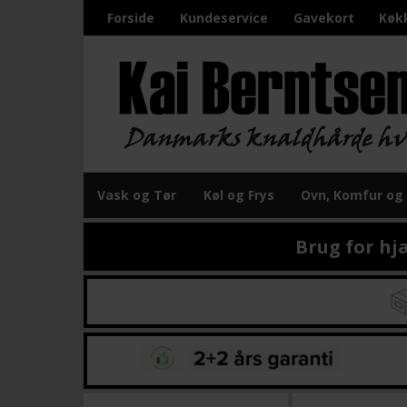
Forside
Kundeservice
Gavekort
Køk
Vask og Tør
Køl og Frys
Ovn, Komfur og
Brug for hj