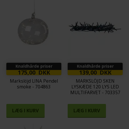
Knaldhårde priser
Knaldhårde priser
175,00 DKK
139,00 DKK
Markslöjd LINA Pendel
MARKSLÖJD SKEN
smoke - 704863
LYSKÆDE 120 LYS LED
MULTIFARVET - 703357
LÆG I KURV
LÆG I KURV