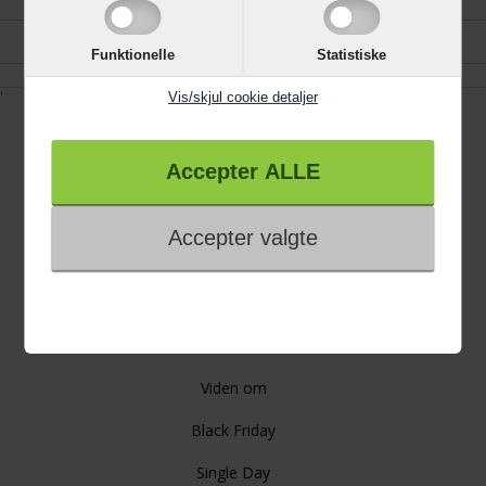
Reklamation
Funktionelle
Statistiske
.
Vis/skjul cookie detaljer
Information
Trustpilot
4 års garanti
Links
Gode råd
Viden om
Black Friday
Single Day