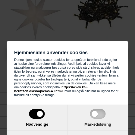
Knaldhårde priser
Knaldhårde priser
Hjemmesiden anvender cookies
199,00 DKK
79,00 DKK
Denne hjemmeside sætter cookies for at opnå en funktionel side og for
at huske dine foretrukne indstillinger. Ved hjælp af cookies laver vi
Markslöjd Saturnus
MARKSLÖJD SKEN
statistikker og analyserer besøg på vores side så vi sikrer, at siden hele
julestjerne 75 cm
LYSKÆDE 40 LYS LED -
tiden forbedres, og at vores markedsføring bliver relevant for dig. Hvis
du giver dit samtykke, så tillader du, at vi sætter cookies (enten i form af
702277
egne cookies og/eller fra tredjeparter), og at vi behandler de
personoplysninger, som indsamles via de cookies. Du kan læse mere
om cookies i vores cookiepolitik
https://www.kai-
berntsen.dk/shop/cms-49.html
, hvor du også altid har mulighed for at
trække dit samtykke tilbage.
Forside
Kundeservice
Gavekort
Nødvendige
Markedsføring
Køkken, Bad og Garderobe