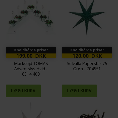
Knaldhårde priser
Knaldhårde priser
199,00 DKK
120,00 DKK
Marksöjd TOMAS
Solvalla Paperstar 75
Adventslys Hvid -
Grøn - 704551
8314,400
LÆG I KURV
LÆG I KURV