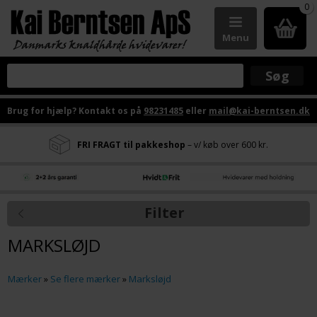
0
Menu
Brug for hjælp? Kontakt os på
98231485
eller
mail@kai-berntsen.dk
FRI FRAGT til pakkeshop
– v/ køb over 600 kr.
Filter
MARKSLØJD
Mærker
»
Se flere mærker
»
Marksløjd