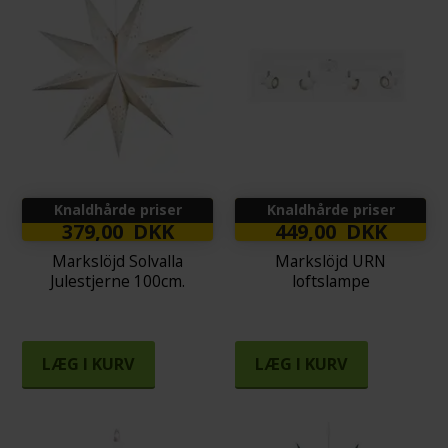
Knaldhårde priser
Knaldhårde priser
379,00 DKK
449,00 DKK
Markslöjd Solvalla
Markslöjd URN
Julestjerne 100cm.
loftslampe
LÆG I KURV
LÆG I KURV