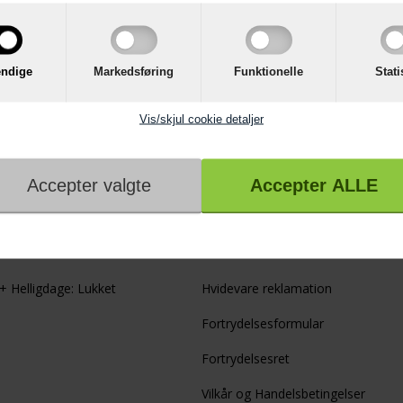
NA134B0SN Vaske-
ine - 2+2 års garanti
ndige
Markedsføring
Funktionelle
Stati
I KURV
Vis/skjul cookie detaljer
gstider i Butikken
Kundeservice
 Fredag: kl. 9-17
Kontakt os
kl. 10-13
Reklamation
 Helligdage: Lukket
Hvidevare reklamation
Fortrydelsesformular
Fortrydelsesret
Vilkår og Handelsbetingelser