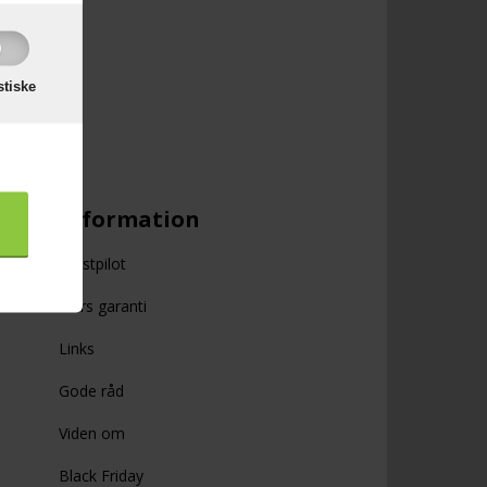
stiske
Information
Trustpilot
4 års garanti
Links
Gode råd
Viden om
Black Friday