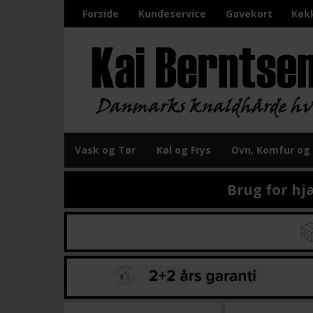
Forside
Kundeservice
Gavekort
Køk
Vask og Tør
Køl og Frys
Ovn, Komfur og
Brug for hj