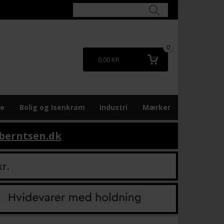
0
0,00 KR
re
Bolig og Isenkram
Industri
Mærker
berntsen.dk
kr.