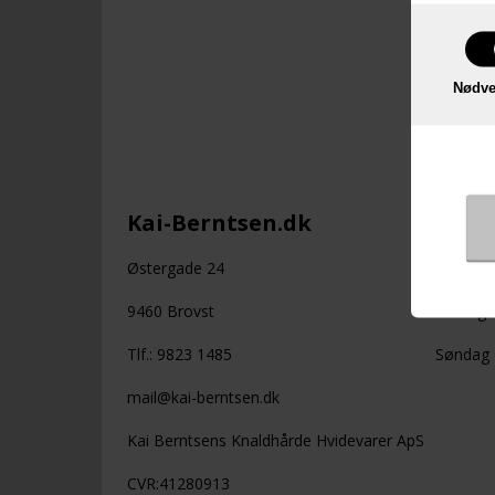
Bosch W
tørremask
Nødve
LÆG 
Kai-Berntsen.dk
Åbnin
Østergade 24
Mandag -
9460 Brovst
Lørdag: 
Tlf.: 9823 1485
Søndag +
mail@kai-berntsen.dk
Kai Berntsens Knaldhårde Hvidevarer ApS
CVR:41280913