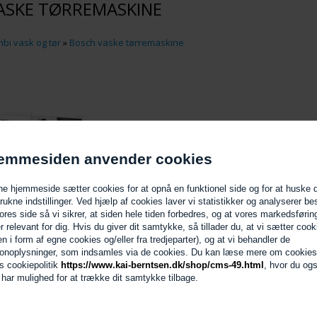
ASKE TØRREMASKINE
bi vask og tør
»
Bosch vaske tørremaskine
emmesiden anvender cookies
e hjemmeside sætter cookies for at opnå en funktionel side og for at huske 
trukne indstillinger. Ved hjælp af cookies laver vi statistikker og analyserer b
ores side så vi sikrer, at siden hele tiden forbedres, og at vores markedsførin
er relevant for dig. Hvis du giver dit samtykke, så tillader du, at vi sætter cook
en i form af egne cookies og/eller fra tredjeparter), og at vi behandler de
onoplysninger, som indsamles via de cookies. Du kan læse mere om cookies
Datablad
s cookiepolitik
https://www.kai-berntsen.dk/shop/cms-49.html
, hvor du og
d har mulighed for at trække dit samtykke tilbage.
995,00 KR