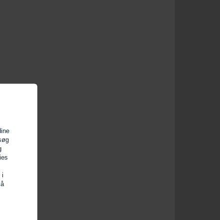
dine
esøg
g
ies
 i
så