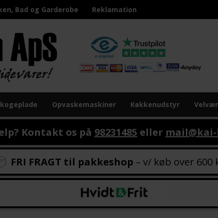
ken, Bad og Garderobe
Reklamation
 kogeplade
Opvaskemaskiner
Køkkenudstyr
Velvæ
ælp? Kontakt os på
98231485
eller
mail@kai-
FRI FRAGT til pakkeshop
– v/ køb over 600 