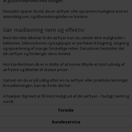
at gå på kompromis med smagen.
Desuden sparer du tid, da en airfryer ofte opvarmes hurtigere end en
almindelig ovn, og tilberedningstiden er kortere.
Gør madlavning nem og effektiv
Med det rette tilbehør til din airfryer kan du udvide dine muligheder i
køkkenet. Silikoneforme og bagepapir er perfekte til bagning, stegning
og opvarmning af mange forskellige retter. Derudover beskytter det
din airfryer og forlænger dens levetid.
Hos Kai-Berntsen.dk er vi stolte af at kunne tilbyde et stort udvalg af
airfryere og tilbehør til skarpe priser.
Uanset om du er på udkig efter en ny airfryer eller praktiske løsninger
til madlavningen, kan du finde det her.
Vi hjælper dig med at få mest muligt ud af din airfryer – hurtigt, nemt og
sundt.
Forside
Kundeservice