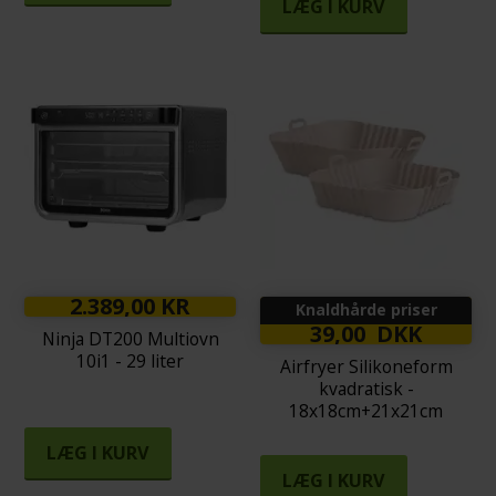
LÆG I KURV
2.389,00 KR
Knaldhårde priser
39,00 DKK
Ninja DT200 Multiovn
10i1 - 29 liter
Airfryer Silikoneform
kvadratisk -
18x18cm+21x21cm
LÆG I KURV
LÆG I KURV