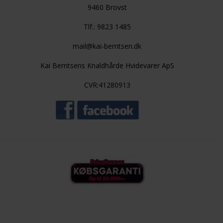
9460 Brovst
Tlf.: 9823 1485
mail@kai-berntsen.dk
Kai Berntsens Knaldhårde Hvidevarer ApS
CVR:41280913