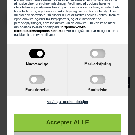
at huske dine foretrukne indstillinger. Ved hjælp af cookies laver vi
statistikker og analyserer besøg på vores side så vi sikrer, at siden hele
tiden forbedres, og at vores markedsføring bliver relevant for dig. Hvis
Knaldhårde priser
Knaldhårde priser
du giver dit samtykke, så tillader du, at vi sætter cookies (enten i form af
egne cookies og/eller fra tredjeparter), og at vi behandler de
999,00 DKK
949,00 DKK
personoplysninger, som indsamles via de cookies. Du kan læse mere
om cookies i vores cookiepolitik
https://www.kai-
OBH AG5018S0 Airfryer
OBH AG5058S0 Easy
berntsen.dk/shop/cms-49.html
, hvor du også altid har mulighed for at
trække dit samtykke tilbage.
2in1
Fryer Precision 2in1 Black
LÆG I KURV
Nødvendige
Markedsføring
Funktionelle
Statistiske
Vis/skjul cookie detaljer