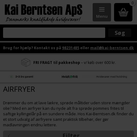
0
Menu
Brug for hjælp? Kontakt os på
98231485
eller
mail@kai-berntsen.dk
FRI FRAGT til pakkeshop
– v/ køb over 600 kr.
AIRFRYER
Drømmer du om at lave lækre, sprøde måltider uden store mængder
olie? Med en airfryer kan du nyde alt fra sprøde pommes frites til
saftige kyllingelår på en sundere måde. Hos Kai-Berntsen.dk finder du
et stort udvalg af airfryere samt praktisk tilbehør, der gør
madlavningen endnu lettere.
Filter