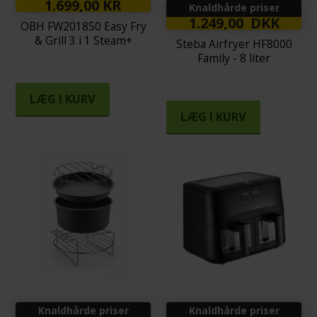
1.699,00 KR
Knaldhårde priser
1.249,00 DKK
OBH FW2018S0 Easy Fry
& Grill 3 i 1 Steam+
Steba Airfryer HF8000
Family - 8 liter
LÆG I KURV
LÆG I KURV
Knaldhårde priser
Knaldhårde priser