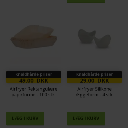
Knaldhårde priser
Knaldhårde priser
49,00 DKK
29,00 DKK
Airfryer Rektangulære
Airfryer Silikone
papirforme - 100 stk.
Æggeform - 4 stk.
LÆG I KURV
LÆG I KURV