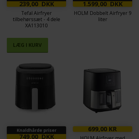
239,00 DKK
1.599,00 DKK
Tefal Airfryer
HOLM Dobbelt Airfryer 9
tilbehørssæt - 4 dele
liter
XA113010
LÆG I KURV
699,00 KR
Knaldhårde priser
749,00 DKK
HOLM Airfryer med