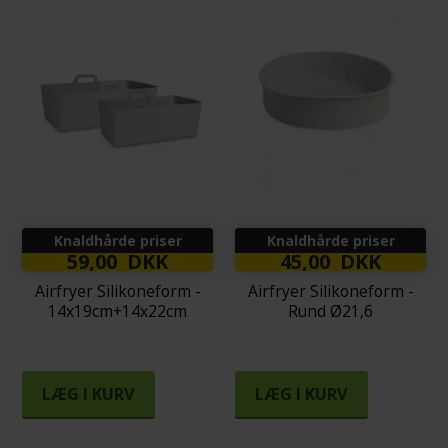
Knaldhårde priser
Knaldhårde priser
59,00 DKK
45,00 DKK
Airfryer Silikoneform -
Airfryer Silikoneform -
14x19cm+14x22cm
Rund Ø21,6
LÆG I KURV
LÆG I KURV