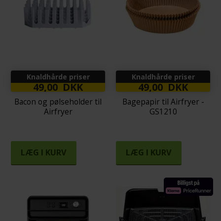
Knaldhårde priser
Knaldhårde priser
49,00 DKK
49,00 DKK
Bacon og pølseholder til
Bagepapir til Airfryer -
Airfryer
GS1210
LÆG I KURV
LÆG I KURV