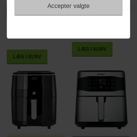
1.475,00 KR
Knaldhårde priser
1.275,00 DKK
OBH AG905BS0 Dual Easy
Fry og Grill Airfryer
OBH AG801DS0 Easy Fry
& Grill XXL 2i1
LÆG I KURV
LÆG I KURV