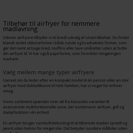
Tilbehør til airfryer for nemmere
madlavning
Udover airfryere tilbyder vi et bredt udvalg af smart tilbehør. Du finder
blandt andet silikoneforme i både runde og kvadratiske former, som
gør det nemt at bage brød, muffins eller lave småretter uden at fedte
din airfryer til. Vi har også papirforme, som forenkler rengøringen
markant.
Vælg mellem mange typer airfryere
Uanset om du leder efter en kompakt model til én person eller en stor
airfryer med dobbeltkurve til hele familien, har vi noget for enhver
smag.
Vores sortiment spænder over alt fra klassiske varianter til
avancerede multifunktionelle ovne, der kombinerer airfryer, grill og
dampfunktion i én enhed.
En airfryer bruger varmluftsteknologi til at tilberede maden sprødt og
jævnt uden behov for meget olie. Det betyder sundere måltider uden