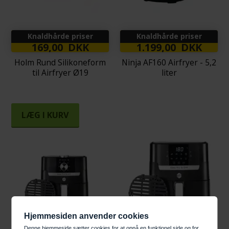
Knaldhårde priser
Knaldhårde priser
169,00 DKK
1.199,00 DKK
Holm Rund Silikoneform
Ninja AF160 Airfryer - 5,2
til Airfryer Ø19
liter
LÆG I KURV
Hjemmesiden anvender cookies
Denne hjemmeside sætter cookies for at opnå en funktionel side og for