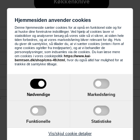
Køkkenknive
Hjemmesiden anvender cookies
Denne hjemmeside sætter cookies for at opnå en funktionel side og for
at huske dine foretrukne indstillinger. Ved hjælp af cookies laver vi
Forside
statistikker og analyserer besøg på vores side så vi sikrer, at siden hele
tiden forbedres, og at vores markedsføring bliver relevant for dig. Hvis
du giver dit samtykke, så tillader du, at vi sætter cookies (enten i form af
Kundeservice
egne cookies og/eller fra tredjeparter), og at vi behandler de
personoplysninger, som indsamles via de cookies. Du kan læse mere
om cookies i vores cookiepolitik
https://www.kai-
Gavekort
berntsen.dk/shop/cms-49.html
, hvor du også altid har mulighed for at
trække dit samtykke tilbage.
Køkken, Bad og Garderobe
Reklamation
Nødvendige
Markedsføring
.
Information
Funktionelle
Statistiske
Trustpilot
Vis/skjul cookie detaljer