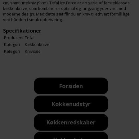
cm) samt urtekniv (9 cm). Tefal Ice Force er en serie af førsteklasses
køkkenknive, som kombinerer optimal og langvarig ydeevne med
moderne design. Med dette sæt får du en kniv til ethvert formål lige
ved hånden i smuk opbevaring.
Specifikationer
Producent
Tefal
Kategori
Køkkenknive
Kategori
Knivsæt
Forsiden
Køkkenudstyr
Køkkenredskaber