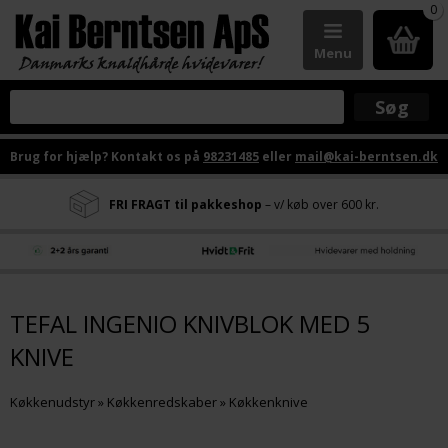
0
Menu
Brug for hjælp? Kontakt os på
98231485
eller
mail@kai-berntsen.dk
FRI FRAGT til pakkeshop
– v/ køb over 600 kr.
TEFAL INGENIO KNIVBLOK MED 5
KNIVE
Køkkenudstyr
»
Køkkenredskaber
»
Køkkenknive