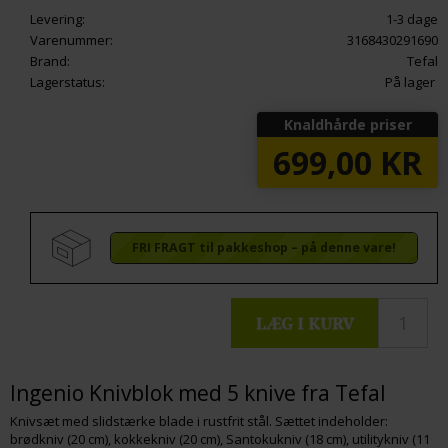
Levering:
1-3 dage
Varenummer:
3168430291690
Brand:
Tefal
Lagerstatus:
På lager
Knaldhårde priser
699,00
KR
FRI FRAGT til pakkeshop – på denne vare!
Ingenio Knivblok med 5 knive fra Tefal
Knivsæt med slidstærke blade i rustfrit stål. Sættet indeholder:
brødkniv (20 cm), kokkekniv (20 cm), Santokukniv (18 cm), utilitykniv (11