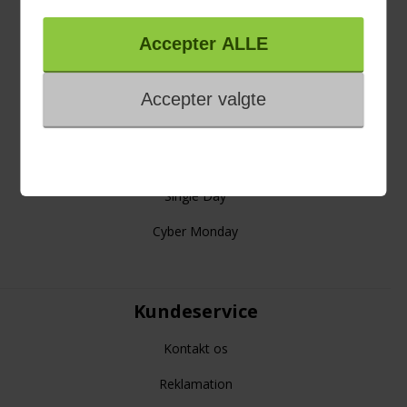
4 års garanti
Links
Gode råd
Viden om
Black Friday
Single Day
Cyber Monday
Kundeservice
Kontakt os
Reklamation