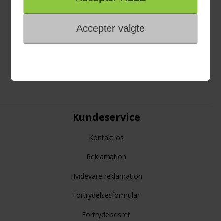
Viden om
Black Friday
Single Day
Cyber Monday
Kundeservice
Kontakt os
Reklamation
Hvidevare reklamation
Fortrydelsesformular
Fortrydelsesret