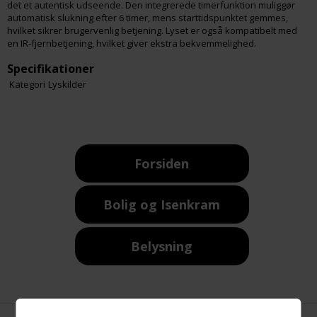
det et autentisk udseende. Den integrerede timerfunktion muliggør
automatisk slukning efter 6 timer, mens starttidspunktet gemmes,
hvilket sikrer brugervenlig betjening. Lyset er også kompatibelt med
en IR-fjernbetjening, hvilket giver ekstra bekvemmelighed.
Specifikationer
Kategori
Lyskilder
Forsiden
Bolig og Isenkram
Belysning