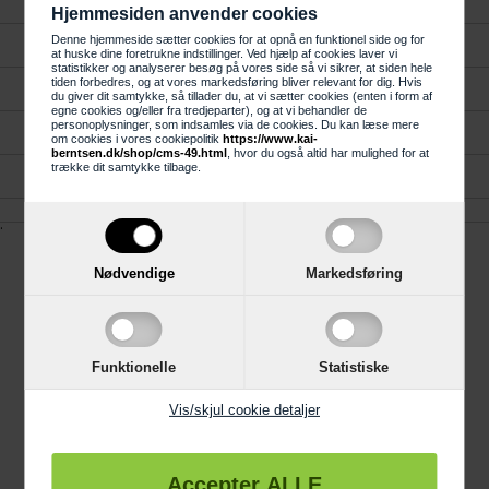
Forside
Hjemmesiden anvender cookies
Denne hjemmeside sætter cookies for at opnå en funktionel side og for
Kundeservice
at huske dine foretrukne indstillinger. Ved hjælp af cookies laver vi
statistikker og analyserer besøg på vores side så vi sikrer, at siden hele
tiden forbedres, og at vores markedsføring bliver relevant for dig. Hvis
Gavekort
du giver dit samtykke, så tillader du, at vi sætter cookies (enten i form af
egne cookies og/eller fra tredjeparter), og at vi behandler de
personoplysninger, som indsamles via de cookies. Du kan læse mere
Køkken, Bad og Garderobe
om cookies i vores cookiepolitik
https://www.kai-
berntsen.dk/shop/cms-49.html
, hvor du også altid har mulighed for at
trække dit samtykke tilbage.
Reklamation
.
Nødvendige
Markedsføring
Information
Trustpilot
Funktionelle
Statistiske
4 års garanti
Vis/skjul cookie detaljer
Links
Gode råd