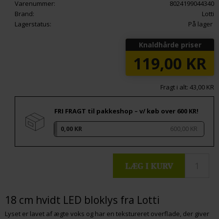
Varenummer:
8024199044340
Brand:
Lotti
Lagerstatus:
På lager
Knaldhårde priser
119,00
KR
Fragt i alt: 43,00 KR
FRI FRAGT til pakkeshop – v/ køb over 600 KR!
0,00 KR
600,00 KR
18 cm hvidt LED bloklys fra Lotti
Lyset er lavet af ægte voks og har en tekstureret overflade, der giver