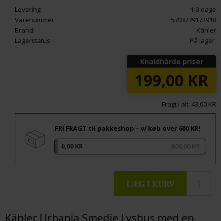
Levering:
1-3 dage
Varenummer:
5703779172910
Brand:
Kähler
Lagerstatus:
På lager
Knaldhårde priser
199,00
KR
Fragt i alt: 43,00 KR
FRI FRAGT til pakkeshop – v/ køb over 600 KR!
0,00 KR
600,00 KR
Kähler Urbania Smedje Lyshus med en