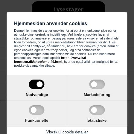
Lysestager
Hjemmesiden anvender cookies
Denne hjemmeside sætter cookies for at opnå en funktionel side og for
at huske dine foretrukne indstillinger. Ved hjælp af cookies laver vi
statistikker og analyserer besøg på vores side så vi sikrer, at siden hele
Forside
tiden forbedres, og at vores markedsføring bliver relevant for dig. Hvis
du giver dit samtykke, så tillader du, at vi sætter cookies (enten i form af
egne cookies og/eller fra tredjeparter), og at vi behandler de
Kundeservice
personoplysninger, som indsamles via de cookies. Du kan læse mere
om cookies i vores cookiepolitik
https://www.kai-
berntsen.dk/shop/cms-49.html
, hvor du også altid har mulighed for at
Gavekort
trække dit samtykke tilbage.
Køkken, Bad og Garderobe
Reklamation
Nødvendige
Markedsføring
.
Funktionelle
Statistiske
Information
Vis/skjul cookie detaljer