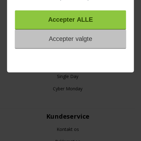
Trustpilot
4 års garanti
Links
Gode råd
Viden om
Black Friday
Single Day
Cyber Monday
Kundeservice
Kontakt os