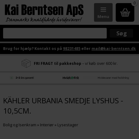
0
Menu
Brug for hjælp? Kontakt os på
98231485
eller
mail@kai-berntsen.dk
FRI FRAGT til pakkeshop
– v/ køb over 600 kr.
KÄHLER URBANIA SMEDJE LYSHUS -
10,5CM.
Bolig og Isenkram
»
Interiør
»
Lysestager