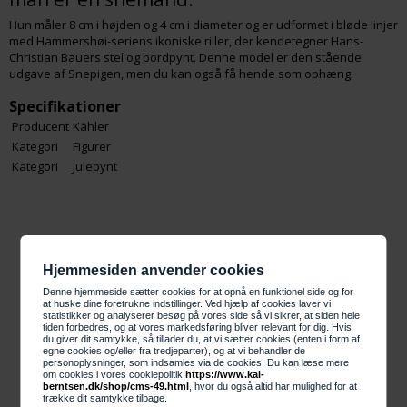
Hun måler 8 cm i højden og 4 cm i diameter og er udformet i bløde linjer
med Hammershøi-seriens ikoniske riller, der kendetegner Hans-
Christian Bauers stel og bordpynt. Denne model er den stående
udgave af Snepigen, men du kan også få hende som ophæng.
Specifikationer
Producent
Kähler
Kategori
Figurer
Kategori
Julepynt
Forsiden
Hjemmesiden anvender cookies
Denne hjemmeside sætter cookies for at opnå en funktionel side og for
at huske dine foretrukne indstillinger. Ved hjælp af cookies laver vi
Bolig og Isenkram
statistikker og analyserer besøg på vores side så vi sikrer, at siden hele
tiden forbedres, og at vores markedsføring bliver relevant for dig. Hvis
du giver dit samtykke, så tillader du, at vi sætter cookies (enten i form af
egne cookies og/eller fra tredjeparter), og at vi behandler de
personoplysninger, som indsamles via de cookies. Du kan læse mere
Interiør
om cookies i vores cookiepolitik
https://www.kai-
berntsen.dk/shop/cms-49.html
, hvor du også altid har mulighed for at
trække dit samtykke tilbage.