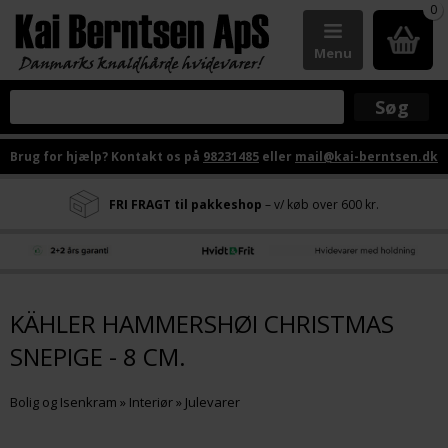
0
Menu
Brug for hjælp? Kontakt os på
98231485
eller
mail@kai-berntsen.dk
FRI FRAGT til pakkeshop
– v/ køb over 600 kr.
KÄHLER HAMMERSHØI CHRISTMAS
SNEPIGE - 8 CM.
Bolig og Isenkram
»
Interiør
»
Julevarer