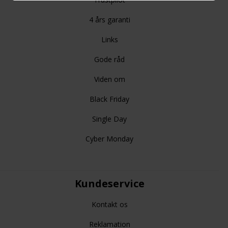
4 års garanti
Links
Gode råd
Viden om
Black Friday
Single Day
Cyber Monday
Kundeservice
Kontakt os
Reklamation