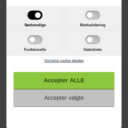
Julevarer
Nødvendige
Markedsføring
Forside
Kundeservice
Funktionelle
Statistiske
Gavekort
Vis/skjul cookie detaljer
Køkken, Bad og Garderobe
Reklamation
.
Information
Trustpilot