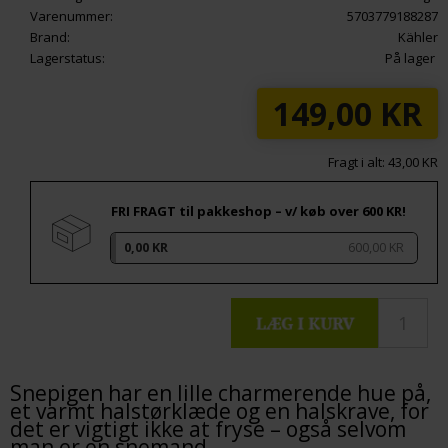
Varenummer:
5703779188287
Brand:
Kähler
Lagerstatus:
På lager
149,00
KR
Fragt i alt: 43,00 KR
FRI FRAGT til pakkeshop – v/ køb over 600 KR!
0,00 KR
600,00 KR
Snepigen har en lille charmerende hue på,
et varmt halstørklæde og en halskrave, for
det er vigtigt ikke at fryse – også selvom
man er en snemand.