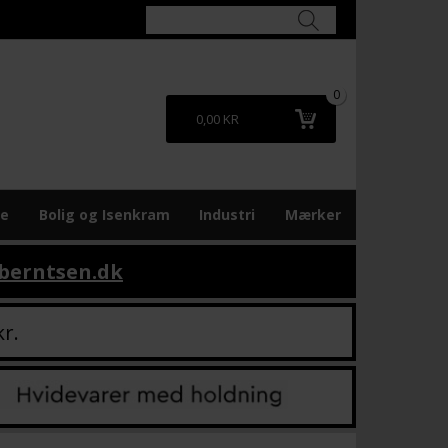
0
0,00 KR
re
Bolig og Isenkram
Industri
Mærker
berntsen.dk
kr.