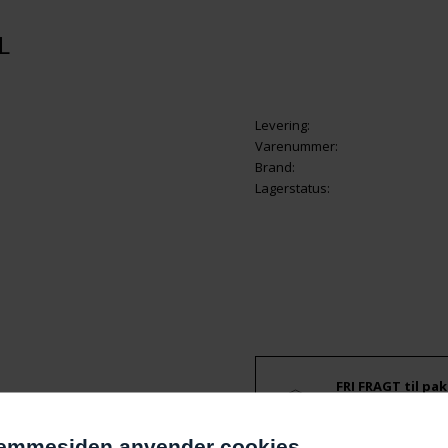
L
Levering:
Varenummer:
Brand:
Lagerstatus:
FRI FRAGT til pak
0,00 KR
emmesiden anvender cookies