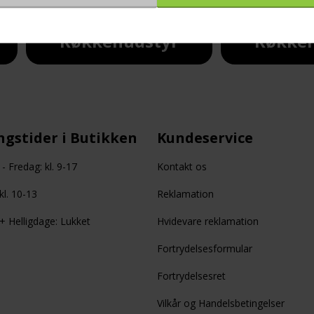
Køkkenudstyr
Køkken
gstider i Butikken
Kundeservice
 Fredag: kl. 9-17
Kontakt os
kl. 10-13
Reklamation
 Helligdage: Lukket
Hvidevare reklamation
Fortrydelsesformular
Fortrydelsesret
Vilkår og Handelsbetingelser