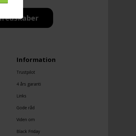
redskaber
Information
Trustpilot
4 års garanti
Links
Gode råd
Viden om
Black Friday