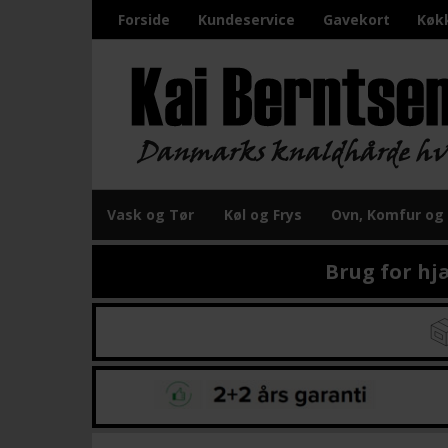
Forside
Kundeservice
Gavekort
Køk
Vask og Tør
Køl og Frys
Ovn, Komfur og
Brug for hj