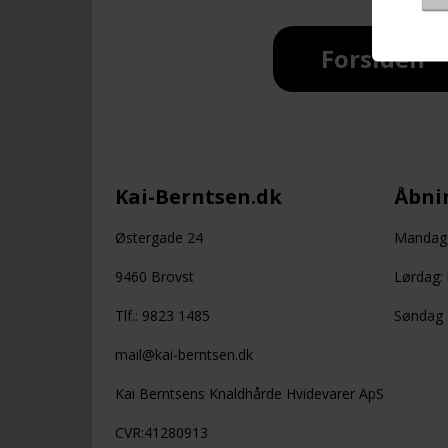
Forsiden
Kai-Berntsen.dk
Åbnin
Østergade 24
Mandag -
9460 Brovst
Lørdag: 
Tlf.: 9823 1485
Søndag +
mail@kai-berntsen.dk
Kai Berntsens Knaldhårde Hvidevarer ApS
CVR:41280913