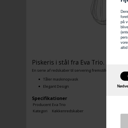
Denn
fore
på v
bliv
(ent
pers
vore
alti
Piskeris i stål fra Eva Trio.
En serie af redskaber til servering fremstillet i rustfrit 
Tåler maskinopvask
Elegant Design
Nødve
Specifikationer
Producent
Eva Trio
Kategori
Køkkenredskaber