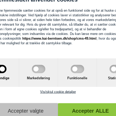
e hjemmeside sætter cookies for at opnå en funktionel side og for at huske 
trukne indstillinger. Ved hjælp af cookies laver vi statistikker og analyserer b
ores side så vi sikrer, at siden hele tiden forbedres, og at vores markedsførin
er relevant for dig. Hvis du giver dit samtykke, så tillader du, at vi sætter cook
Bedømmelse for
Eva Trio Pisker
en i form af egne cookies og/eller fra tredjeparter), og at vi behandler de
onoplysninger, som indsamles via de cookies. Du kan læse mere om cookies
Bedømmelse: 5 ud af 5 baseret
s cookiepolitik
https://www.kai-berntsen.dk/shop/cms-49.html
, hvor du og
d har mulighed for at trække dit samtykke tilbage.
stål. De langskaftede Ta’ ting er formgivet specielt til Eva Trio porcelæn. Des
ndige
Markedsføring
Funktionelle
Stati
Vis/skjul cookie detaljer