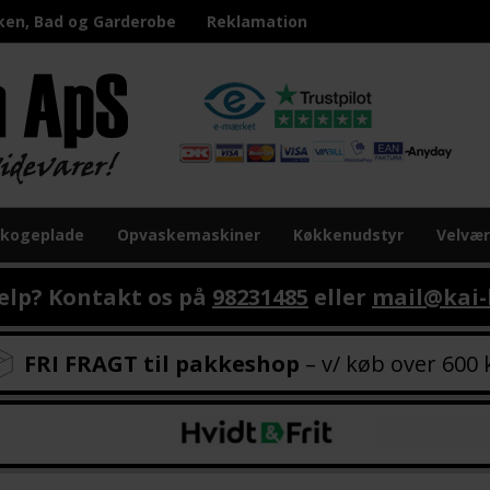
ken, Bad og Garderobe
Reklamation
 kogeplade
Opvaskemaskiner
Køkkenudstyr
Velvæ
ælp? Kontakt os på
98231485
eller
mail@kai-
FRI FRAGT til pakkeshop
– v/ køb over 600 