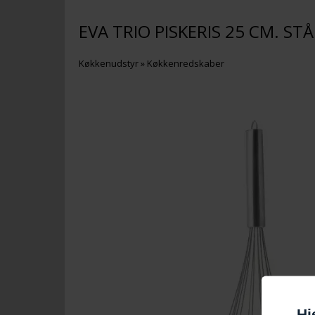
EVA TRIO PISKERIS 25 CM. STÅ
Køkkenudstyr
»
Køkkenredskaber
Hj