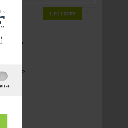
dine
esøg
g
ies
is 25 cm. Stål
 i
 på
1
stemmer
så
ign: Ole Palsby.
stiske