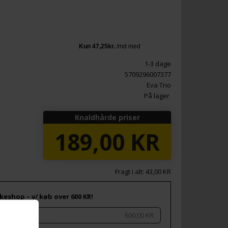
1-3 dage
5709296007377
Eva Trio
På lager
Knaldhårde priser
189,00
KR
Fragt i alt: 43,00 KR
keshop – v/ køb over 600 KR!
600,00 KR