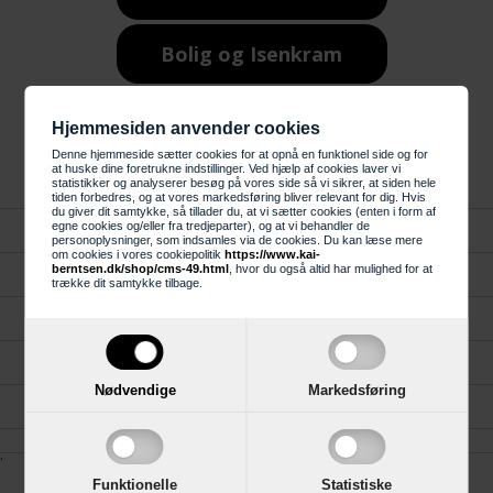
Bolig og Isenkram
Belysning
Hjemmesiden anvender cookies
Denne hjemmeside sætter cookies for at opnå en funktionel side og for
at huske dine foretrukne indstillinger. Ved hjælp af cookies laver vi
statistikker og analyserer besøg på vores side så vi sikrer, at siden hele
tiden forbedres, og at vores markedsføring bliver relevant for dig. Hvis
du giver dit samtykke, så tillader du, at vi sætter cookies (enten i form af
egne cookies og/eller fra tredjeparter), og at vi behandler de
Forside
personoplysninger, som indsamles via de cookies. Du kan læse mere
om cookies i vores cookiepolitik
https://www.kai-
berntsen.dk/shop/cms-49.html
, hvor du også altid har mulighed for at
Kundeservice
trække dit samtykke tilbage.
Gavekort
Køkken, Bad og Garderobe
Nødvendige
Markedsføring
Reklamation
.
Funktionelle
Statistiske