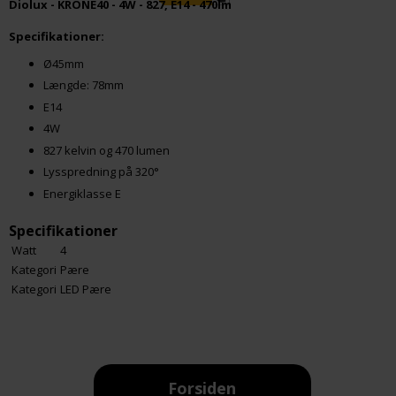
Diolux - KRONE40 - 4W - 827, E14 - 470lm
Specifikationer:
Ø45mm
Længde: 78mm
E14
4W
827 kelvin og 470 lumen
Lysspredning på 320°
Energiklasse E
Specifikationer
Watt
4
Kategori
Pære
Kategori
LED Pære
Forsiden