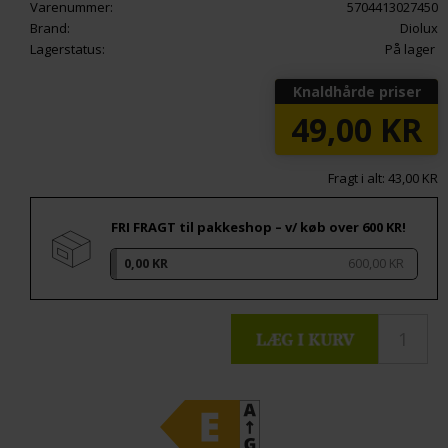
Varenummer:
5704413027450
Brand:
Diolux
Lagerstatus:
På lager
Knaldhårde priser
49,00
KR
Fragt i alt: 43,00 KR
FRI FRAGT til pakkeshop – v/ køb over 600 KR!
0,00 KR
600,00 KR