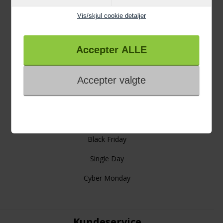
Vis/skjul cookie detaljer
Information
Trustpilot
4 års garanti
Links
Gode råd
Viden om
Black Friday
Single Day
Cyber Monday
Kundeservice