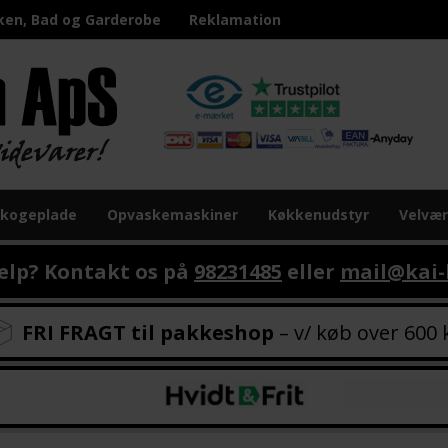
ken, Bad og Garderobe
Reklamation
 kogeplade
Opvaskemaskiner
Køkkenudstyr
Velvæ
ælp? Kontakt os på
98231485
eller
mail@kai-
FRI FRAGT til pakkeshop
– v/ køb over 600 