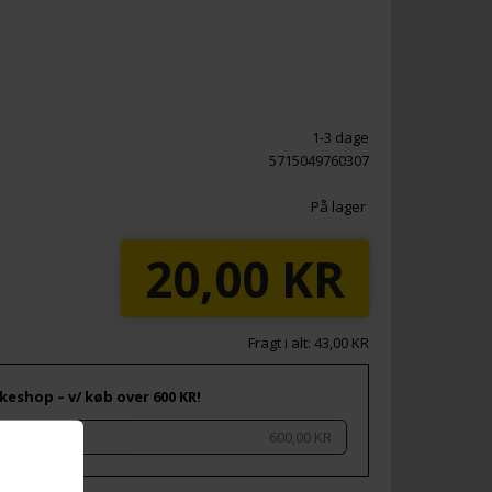
1-3 dage
5715049760307
På lager
20,00
KR
Fragt i alt: 43,00 KR
keshop – v/ køb over 600 KR!
600,00 KR