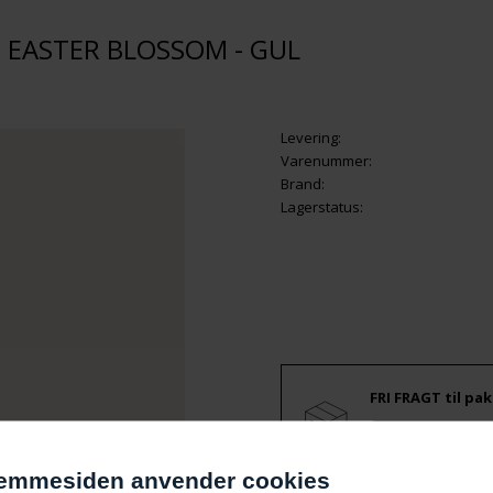
 EASTER BLOSSOM - GUL
Levering:
Varenummer:
Brand:
Lagerstatus:
FRI FRAGT til pak
0,00 KR
emmesiden anvender cookies