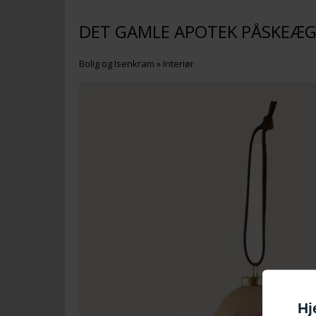
DET GAMLE APOTEK PÅSKEÆG
Bolig og Isenkram
»
Interiør
Hj