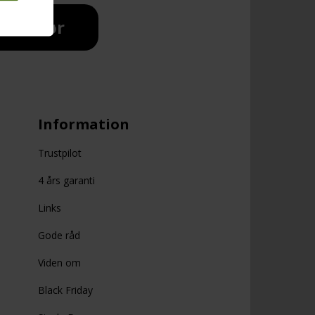
Interiør
Information
Trustpilot
4 års garanti
Links
Gode råd
Viden om
Black Friday