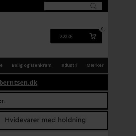
0
0,00 KR
re
Bolig og Isenkram
Industri
Mærker
berntsen.dk
kr.