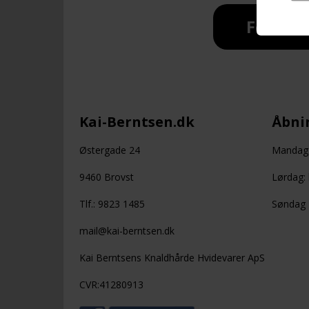
Forside
Kai-Berntsen.dk
Åbnin
Østergade 24
Mandag -
9460 Brovst
Lørdag: 
Tlf.: 9823 1485
Søndag +
mail@kai-berntsen.dk
Kai Berntsens Knaldhårde Hvidevarer ApS
CVR:41280913