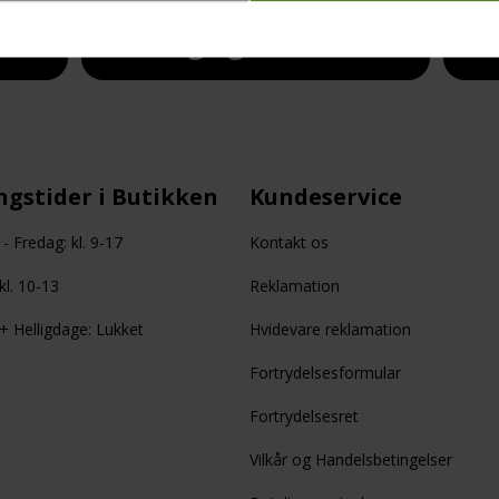
n
Bolig og Isenkram
gstider i Butikken
Kundeservice
 Fredag: kl. 9-17
Kontakt os
kl. 10-13
Reklamation
 Helligdage: Lukket
Hvidevare reklamation
Fortrydelsesformular
Fortrydelsesret
Vilkår og Handelsbetingelser