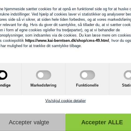
e hjemmeside sætter cookies for at opnå en funktionel side og for at huske 
trukne indstillinger. Ved hjælp af cookies laver vi statistikker og analyserer b
ores side så vi sikrer, at siden hele tiden forbedres, og at vores markedsførin
er relevant for dig. Hvis du giver dit samtykke, så tillader du, at vi sætter cook
Bedømmelse for
Det Gamle Apo
en i form af egne cookies og/eller fra tredjeparter), og at vi behandler de
onoplysninger, som indsamles via de cookies. Du kan læse mere om cookies
Produktet er endnu ikke bedøm
s cookiepolitik
https://www.kai-berntsen.dk/shop/cms-49.html
, hvor du og
d har mulighed for at trække dit samtykke tilbage.
e Apotek
ndige
Markedsføring
Funktionelle
Stati
Vis/skjul cookie detaljer