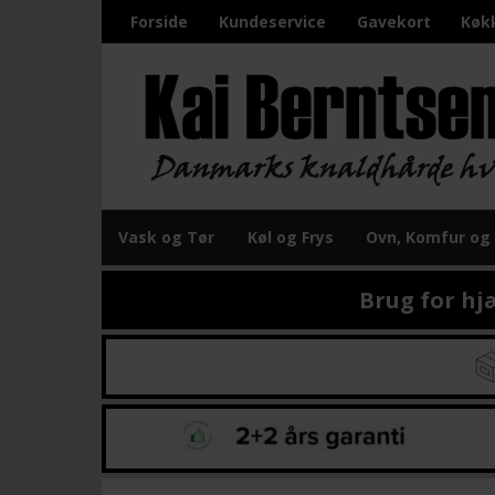
Forside
Kundeservice
Gavekort
Køk
Vask og Tør
Køl og Frys
Ovn, Komfur og
Brug for hj