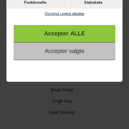
Funktionelle
Statistiske
Vis/skjul cookie detaljer
Information
Trustpilot
4 års garanti
Links
Gode råd
Viden om
Black Friday
Single Day
Cyber Monday