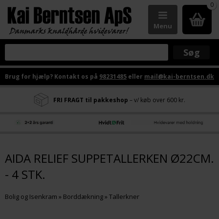
0
Menu
Brug for hjælp? Kontakt os på
98231485
eller
mail@kai-berntsen.dk
FRI FRAGT til pakkeshop
– v/ køb over 600 kr.
AIDA RELIEF SUPPETALLERKEN Ø22CM.
- 4 STK.
Bolig og Isenkram
»
Borddækning
»
Tallerkner