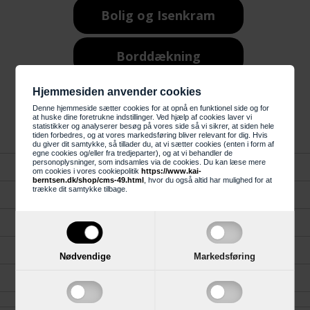
Bolig og Isenkram
Borddækning
Hjemmesiden anvender cookies
Tallerkner
Denne hjemmeside sætter cookies for at opnå en funktionel side og for
at huske dine foretrukne indstillinger. Ved hjælp af cookies laver vi
statistikker og analyserer besøg på vores side så vi sikrer, at siden hele
tiden forbedres, og at vores markedsføring bliver relevant for dig. Hvis
du giver dit samtykke, så tillader du, at vi sætter cookies (enten i form af
egne cookies og/eller fra tredjeparter), og at vi behandler de
personoplysninger, som indsamles via de cookies. Du kan læse mere
Forside
om cookies i vores cookiepolitik
https://www.kai-
berntsen.dk/shop/cms-49.html
, hvor du også altid har mulighed for at
trække dit samtykke tilbage.
Kundeservice
Gavekort
Køkken, Bad og Garderobe
Nødvendige
Markedsføring
Reklamation
.