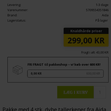
Levering:
1-3 dage
Varenummer:
5709554351846
Brand:
Aida
Lagerstatus:
På lager
Knaldhårde priser
299,00
KR
Fragt i alt: 43,00 KR
FRI FRAGT til pakkeshop – v/ køb over 600 KR!
0,00 KR
600,00 KR
Pakke med 4 stk. dybe tallerkener fra Aida