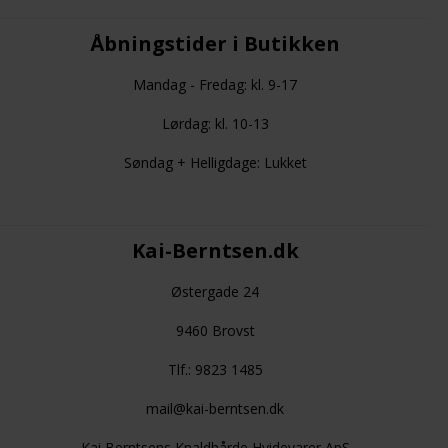
Åbningstider i Butikken
Mandag - Fredag: kl. 9-17
Lørdag: kl. 10-13
Søndag + Helligdage: Lukket
Kai-Berntsen.dk
Østergade 24
9460 Brovst
Tlf.: 9823 1485
mail@kai-berntsen.dk
Kai Berntsens Knaldhårde Hvidevarer ApS